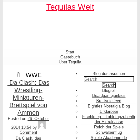
Skip
Skip
Skip
Skip
Skip
Skip
Skip
Skip
Skip
Skip
Tequilas Welt
to
to
to
to
to
to
to
to
to
to
content
SEARCH-
LINKS-
CATEGORIES-
ARCHIVES-
META-
FACEBOOK-
TEXT-
AKISMET_WIDGET-
TAG_CLOUD-
3
3
3
3
3
LIKE-
3
2
3
BUTTON-
GENERATOR
Shrunk
Expand
Primary
Start
Navigation
Gästebuch
Über Tequila
Blog durchsuchen
WWE
Search
Da Clash: Das
for:
Wrestling-
Blogroll
Boardgamejunkies
Miniaturen-
Brettspielfeed
Brettspiel von
Eighties Nostalgia Blog
Ammon
Erklärpeer
Fischkrieg – Tabletopzubehör
Posted on
26. Oktober
der Extraklasse
Tequila
Reich der Spiele
2014 13:54
by
Comment
Schwalbenflug
Spiele-Akademie.de
Da Clash, das