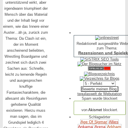
unterstützend wirkt, aber
irgendwann triumphiert der
Mensch über das Material
und der Inhalt liegt vor
einem, wie das Innere einer
Auster…äh ja, zurück zum
Thema: Da Clash ist ein,
Redaktionell ausgewählte Web
der im Moment
zum Thema:
anscheinend beliebten,
Rezensionen und Spielekr
Wrestling Boardgame und
zeichnet sich durch zwei
Sachen aus: Schnelle,
leicht zu lernende Regeln
und ausgesprochen
knuffige
Fantasiecharaktere, die
tequilaswelt.de Webutation
allesamt als Resinfiguren
Spam wurde blockiert
gehobene Qualität
154.316 Spam
von
Akismet
blockiert.
existieren. Hierzu muss
man sagen, das im
Schlagwörter
Age Of Sigmar
Allies
Grundspiel lediglich 4
Ankama
Arena
Arkham