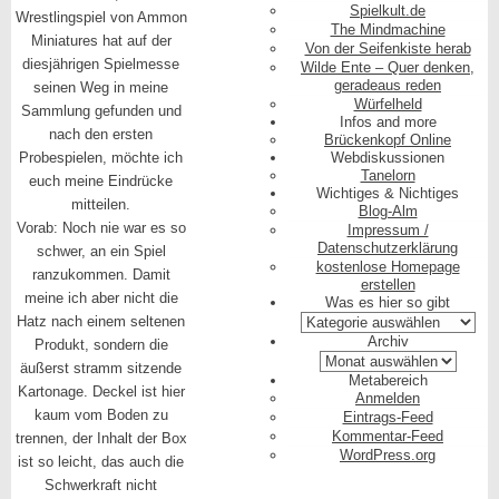
Spielkult.de
Wrestlingspiel von Ammon
The Mindmachine
Miniatures hat auf der
Von der Seifenkiste herab
diesjährigen Spielmesse
Wilde Ente – Quer denken,
geradeaus reden
seinen Weg in meine
Würfelheld
Sammlung gefunden und
Infos and more
nach den ersten
Brückenkopf Online
Probespielen, möchte ich
Webdiskussionen
Tanelorn
euch meine Eindrücke
Wichtiges & Nichtiges
mitteilen.
Blog-Alm
Vorab: Noch nie war es so
Impressum /
Datenschutzerklärung
schwer, an ein Spiel
kostenlose Homepage
ranzukommen. Damit
erstellen
meine ich aber nicht die
Was es hier so gibt
Was
Hatz nach einem seltenen
es
Archiv
Produkt, sondern die
hier
Archiv
äußerst stramm sitzende
so
Metabereich
gibt
Kartonage. Deckel ist hier
Anmelden
kaum vom Boden zu
Eintrags-Feed
Kommentar-Feed
trennen, der Inhalt der Box
WordPress.org
ist so leicht, das auch die
Schwerkraft nicht