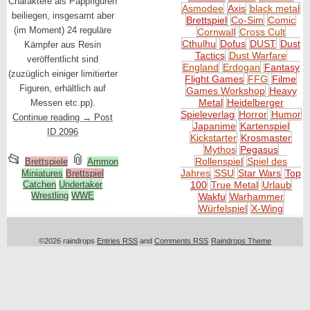
Charaktere als Pappfiguren
Asmodee
Axis
black metal
beiliegen, insgesamt aber
Brettspiel
Co-Sim
Comic
(im Moment) 24 reguläre
Cornwall
Cross Cult
Cthulhu
Dofus
DUST
Dust
Kämpfer aus Resin
Tactics
Dust Warfare
veröffentlicht sind
England
Erdogan
Fantasy
(zuzüglich einiger limitierter
Flight Games
FFG
Filme
Figuren, erhältlich auf
Games Workshop
Heavy
Metal
Heidelberger
Messen etc.pp).
Spieleverlag
Horror
Humor
Continue reading
→
Post
Japanime
Kartenspiel
ID 2096
Kickstarter
Krosmaster
Mythos
Pegasus
This
and
📂
📎
Rollenspiel
Spiel des
Brettspiele
Ammon
Jahres
SSU
Star Wars
Top
entry
Miniatures
Brettspiel
tagged
Catchen
Undertaker
100
True Metal
Urlaub
was
Wrestling
WWE
Wakfu
Warhammer
posted
Würfelspiel
X-Wing
in
©2026 raindrops
Entries RSS
and
Comments RSS
Raindrops Theme