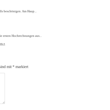
alls beschönigen. Am Haup...
ie ersten Hochrechnungen aus...
ers
»
sind mit
*
markiert