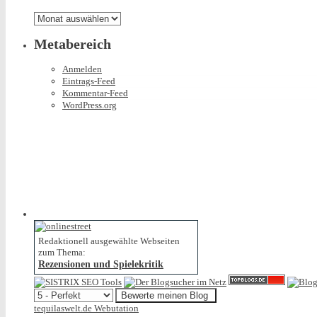
gibt
Archiv
Metabereich
Anmelden
Eintrags-Feed
Kommentar-Feed
WordPress.org
Redaktionell ausgewählte Webseiten
zum Thema:
Rezensionen und Spielekritik
tequilaswelt.de Webutation