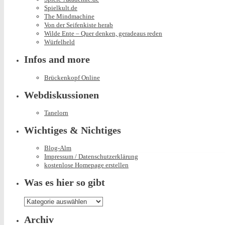
Spielkult.de
The Mindmachine
Von der Seifenkiste herab
Wilde Ente – Quer denken, geradeaus reden
Würfelheld
Infos and more
Brückenkopf Online
Webdiskussionen
Tanelorn
Wichtiges & Nichtiges
Blog-Alm
Impressum / Datenschutzerklärung
kostenlose Homepage erstellen
Was es hier so gibt
Was
es
hier
Archiv
so