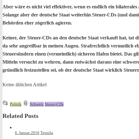
Aber wäre es nicht viel effektiver, wenn es endlich ein bilate
Solange aber der deutsche Staat weiterhin Steuer-CDs (und damit 
Behörden eher zögerlich agieren.
Keiner, der Steuer-CDs an den deutsche Staat verkauft hat, tat
da sehr angreifbar in meinen Augen. Strafrechtlich vermutlich e
Steuersündern einen (vermeintlich) sicheren Hafen bietet. Das gi
Mitteln versucht zu wehren, dann entwächst daraus eine schwer
gründlich festzustellen sei, ob der deutsche Staat wirklich Steu
Keine ählichen Artikel
This
and
📂
📎
Politik
Schweiz
Steuer-CDs
entry
tagged
Related Posts
was
posted
in
6. Januar 2016
Tequila