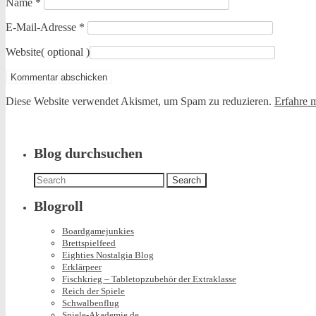
Name
*
E-Mail-Adresse
*
Website
( optional )
Diese Website verwendet Akismet, um Spam zu reduzieren.
Erfahre 
Blog durchsuchen
Search
for:
Blogroll
Boardgamejunkies
Brettspielfeed
Eighties Nostalgia Blog
Erklärpeer
Fischkrieg – Tabletopzubehör der Extraklasse
Reich der Spiele
Schwalbenflug
Spiele-Akademie.de