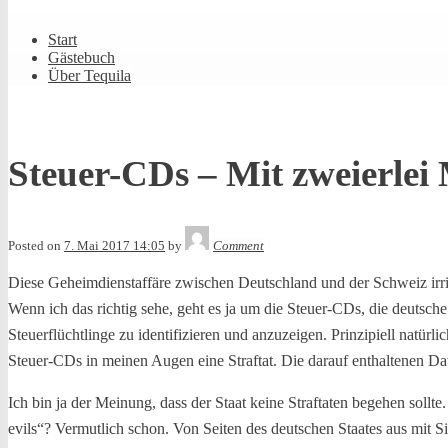
Shrunk
Expand
Primary
Start
Navigation
Gästebuch
Über Tequila
Steuer-CDs – Mit zweierle
Tequila
Posted on
7. Mai 2017 14:05
by
Comment
Diese Geheimdienstaffäre zwischen Deutschland und der Schweiz irri
Wenn ich das richtig sehe, geht es ja um die Steuer-CDs, die deutsc
Steuerflüchtlinge zu identifizieren und anzuzeigen. Prinzipiell natürl
Steuer-CDs in meinen Augen eine Straftat. Die darauf enthaltenen 
Ich bin ja der Meinung, dass der Staat keine Straftaten begehen sollt
evils“? Vermutlich schon. Von Seiten des deutschen Staates aus mit 