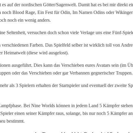
ert es auf der nordischen Götter/Sagenwelt. Damit hat es bei mir direk
an noch Blood Rage, Ein Fest für Odin, Im Namen Odins oder Wikinger 8
doch noch ein wenig anders.
 eine Seltenheit, versuchen doch schon viele Verlage uns eine Fünf-Spie
 verschiedenen Farben. Das Spielfeld selber ist wirklich toll von Andre
er Heimatwelt (diese wird ausgelost).
onen ausgeführt. Dies kann das Verschieben eures Avatars sein (im Üb
ruppen oder das Verschieben oder gar Verbannen gegnerischer Truppen.
ehr als 3 Spielern erhalten der Startspieler und eventuell der zweite S
 Kampfphase. Bei Nine Worlds können in jedem Land 5 Kämpfer stehen 
eler einen seiner Kämpfer raus, solange, bis nur noch 5 Kämpfer anwese
 neu bestimmt.