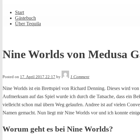
Shrunk
Expand
Primary
Start
Navigation
Gästebuch
Über Tequila
Nine Worlds von Medusa G
Tequila
Posted on
17. April 2017 22:17
by
1 Comment
Nine Worlds ist ein Brettspiel von Richard Denning. Dieses wird vo
Aufmerksam auf das Spiel wurde ich durch die Tatsache, dass ein Bek
vielleicht schon mal übern Weg gelaufen. Andree ist auf vielen Conve
Namen gemacht. Nun liegt mir Nine Worlds vor und ich konnte einig
Worum geht es bei Nine Worlds?