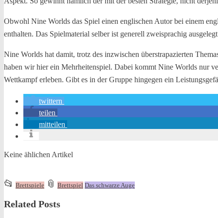
Aspekt. So gewinnt nämlich der mit der besten Strategie, nicht derjen
Obwohl Nine Worlds das Spiel einen englischen Autor bei einem englis
enthalten. Das Spielmaterial selber ist generell zweisprachig ausgelegt
Nine Worlds hat damit, trotz des inzwischen überstrapazierten Thema
haben wir hier ein Mehrheitenspiel. Dabei kommt Nine Worlds nur ver
Wettkampf erleben. Gibt es in der Gruppe hingegen ein Leistungsgefäll
twittern
teilen
mitteilen
Keine ählichen Artikel
This
and
📂
📎
Brettspiele
Brettspiel
Das schwarze Auge
entry
tagged
Related Posts
was