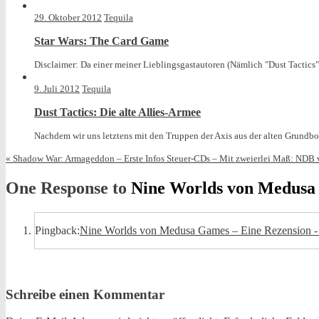
posted
in
29. Oktober 2012
Tequila
Star Wars: The Card Game
Disclaimer: Da einer meiner Lieblingsgastautoren (Nämlich "Dust Tactics"-
9. Juli 2012
Tequila
Dust Tactics: Die alte Allies-Armee
Nachdem wir uns letztens mit den Truppen der Axis aus der alten Grundbo
«
Shadow War: Armageddon – Erste Infos
Steuer-CDs – Mit zweierlei Maß: NDB
One Response to
Nine Worlds von Medusa
Pingback:
Nine Worlds von Medusa Games – Eine Rezension - B
Schreibe einen Kommentar