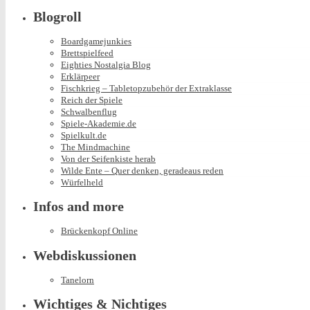
Blogroll
Boardgamejunkies
Brettspielfeed
Eighties Nostalgia Blog
Erklärpeer
Fischkrieg – Tabletopzubehör der Extraklasse
Reich der Spiele
Schwalbenflug
Spiele-Akademie.de
Spielkult.de
The Mindmachine
Von der Seifenkiste herab
Wilde Ente – Quer denken, geradeaus reden
Würfelheld
Infos and more
Brückenkopf Online
Webdiskussionen
Tanelorn
Wichtiges & Nichtiges