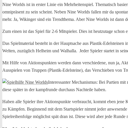
Nine Worlds ist in erster Linie ein Mehrheitenspiel. Thematisch basi
omnipräsent zu sein scheint. Neben Nine Worlds fallen mir da spont
mehr. Ja, Wikinger sind ein Trendthema. Aber Nine Worlds ist dann 
Zum einen ist das Spiel für 2-6 Mitspieler. Dies ist heutzutage schon
Das Spielmaterial besteht in der Hauptsache aus Plastik-Edelsteinen in
Welten, zuzüglich Helheim und Walhalla. Jeder Spieler startet in sein
Mit Hilfe von Aktionspunkten werden dann verschiedene, nun ja, Akti
Ausspielen von Truppen (Plastik-Edelsteine), das Verschieben von T
Interessanter Mechanismus: Bei Partien mit m
diese später in der kampfrunde durchaus Nachteile haben.
Haben alle Spieler ihre Aktionspunkte verbraucht, kommt eben jene
zu Kämpfen. Beginnend mit dem Startspieler nimmt jeder anwesende Spi
Spielreihenfolge möglichst spät dran ist. Diese wird aber jede Runde