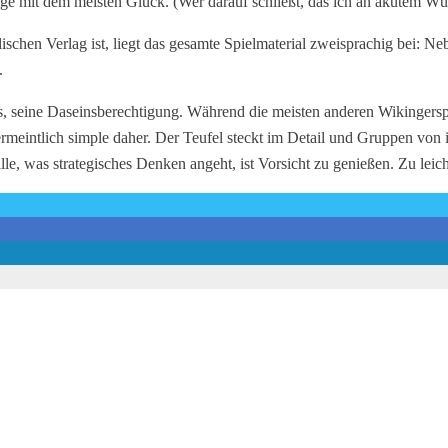
ige mit dem meisten Glück. (Wer darauf schließt, das ich an akutem Wür
chen Verlag ist, liegt das gesamte Spielmaterial zweisprachig bei: Ne
.
s, seine Daseinsberechtigung. Während die meisten anderen Wikingersp
meintlich simple daher. Der Teufel steckt im Detail und Gruppen von 
e, was strategisches Denken angeht, ist Vorsicht zu genießen. Zu leich