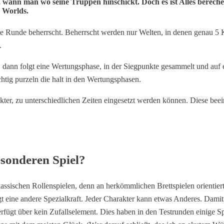
 wann man wo seine Truppen hinschickt. Doch es ist Alles berechenb
e Worlds.
ese Runde beherrscht. Beherrscht werden nur Welten, in denen genau 5 
.
 9, dann folgt eine Wertungsphase, in der Siegpunkte gesammelt und au
tig purzeln die halt in den Wertungsphasen.
er, zu unterschiedlichen Zeiten eingesetzt werden können. Diese beeinf
sonderen Spiel?
ssischen Rollenspielen, denn an herkömmlichen Brettspielen orientiert. 
gt eine andere Spezialkraft. Jeder Charakter kann etwas Anderes. Damit
gt über kein Zufallselement. Dies haben in den Testrunden einige Spie