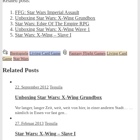
Related posts:
FFG: Star Wars Imperial Assault
Unboxing Star Wars: X-Wing Grundbox
Star Wars: Edge Of The Empire RPG
Unboxing Star Wars: X-Wing Wave 1
Star Wars: X-Wing – Slave I
This
and
📂
📎
Brettspiele
Living Card Game
Fantasy Flight Games
Living Card
entry
tagged
Game
Star Wars
was
Related Posts
posted
in
22. September 2012
Tequila
Unboxing Star Wars: X-Wing Grundbox
Vor langer, langer Zeit, weit, weit von hier, in einer anderen Stadt… …
nämlich in Essen vor fast gen...
27. Februar 2013
Tequila
Star Wars: X-Wing – Slave I