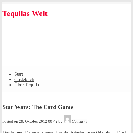
Skip
to
Tequilas Welt
content
Shrunk
Expand
Primary
Start
Navigation
Gästebuch
Über Tequila
Star Wars: The Card Game
Tequila
Posted on
29. Oktober 2012 00:42
by
Comment
Disclaimer: Da einer meiner Lieblingsgastautoren (Nämlich „Dust