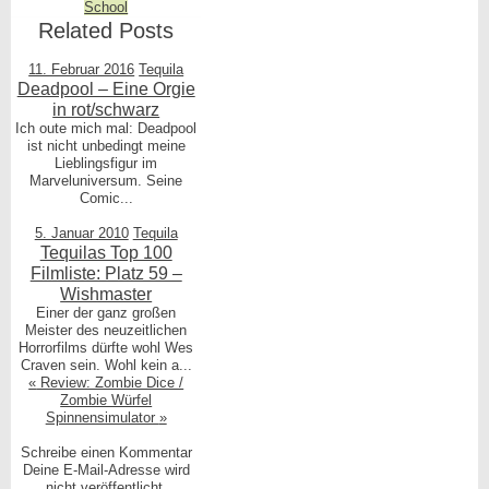
School
was
Related Posts
posted
11. Februar 2016
Tequila
in
Deadpool – Eine Orgie
in rot/schwarz
Ich oute mich mal: Deadpool
ist nicht unbedingt meine
Lieblingsfigur im
Marveluniversum. Seine
Comic...
5. Januar 2010
Tequila
Tequilas Top 100
Filmliste: Platz 59 –
Wishmaster
Einer der ganz großen
Meister des neuzeitlichen
Horrorfilms dürfte wohl Wes
Craven sein. Wohl kein a...
«
Review: Zombie Dice /
Zombie Würfel
Spinnensimulator
»
Schreibe einen Kommentar
Deine E-Mail-Adresse wird
nicht veröffentlicht.