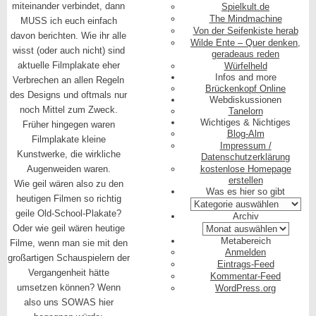
miteinander verbindet, dann
Spielkult.de
The Mindmachine
MUSS ich euch einfach
Von der Seifenkiste herab
davon berichten. Wie ihr alle
Wilde Ente – Quer denken,
wisst (oder auch nicht) sind
geradeaus reden
aktuelle Filmplakate eher
Würfelheld
Infos and more
Verbrechen an allen Regeln
Brückenkopf Online
des Designs und oftmals nur
Webdiskussionen
noch Mittel zum Zweck.
Tanelorn
Wichtiges & Nichtiges
Früher hingegen waren
Blog-Alm
Filmplakate kleine
Impressum /
Kunstwerke, die wirkliche
Datenschutzerklärung
Augenweiden waren.
kostenlose Homepage
erstellen
Wie geil wären also zu den
Was es hier so gibt
heutigen Filmen so richtig
Was
geile Old-School-Plakate?
es
Archiv
hier
Archiv
Oder wie geil wären heutige
so
Metabereich
Filme, wenn man sie mit den
gibt
Anmelden
großartigen Schauspielern der
Eintrags-Feed
Vergangenheit hätte
Kommentar-Feed
umsetzen können? Wenn
WordPress.org
also uns SOWAS hier