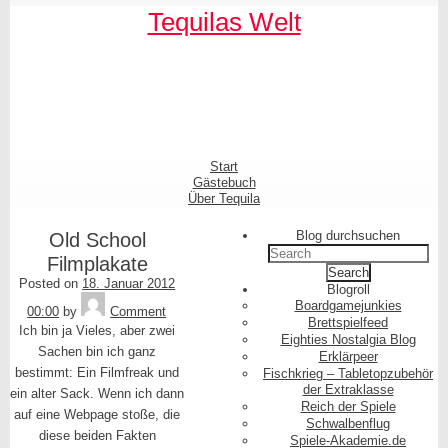
Skip
Tequilas Welt
to
content
Shrunk
Expand
Primary
Start
Navigation
Gästebuch
Über Tequila
Blog durchsuchen
Old School
Search
Filmplakate
for:
Posted on
18. Januar 2012
Blogroll
Tequila
Boardgamejunkies
00:00
by
Comment
Brettspielfeed
Ich bin ja Vieles, aber zwei
Eighties Nostalgia Blog
Sachen bin ich ganz
Erklärpeer
bestimmt: Ein Filmfreak und
Fischkrieg – Tabletopzubehör
der Extraklasse
ein alter Sack. Wenn ich dann
Reich der Spiele
auf eine Webpage stoße, die
Schwalbenflug
diese beiden Fakten
Spiele-Akademie.de