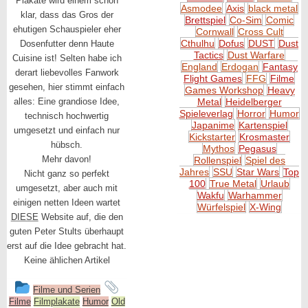
Plakate wird einem schon
Asmodee
Axis
black metal
klar, dass das Gros der
Brettspiel
Co-Sim
Comic
ehutigen Schauspieler eher
Cornwall
Cross Cult
Cthulhu
Dofus
DUST
Dust
Dosenfutter denn Haute
Tactics
Dust Warfare
Cuisine ist! Selten habe ich
England
Erdogan
Fantasy
derart liebevolles Fanwork
Flight Games
FFG
Filme
gesehen, hier stimmt einfach
Games Workshop
Heavy
alles: Eine grandiose Idee,
Metal
Heidelberger
Spieleverlag
Horror
Humor
technisch hochwertig
Japanime
Kartenspiel
umgesetzt und einfach nur
Kickstarter
Krosmaster
hübsch.
Mythos
Pegasus
Mehr davon!
Rollenspiel
Spiel des
Jahres
SSU
Star Wars
Top
Nicht ganz so perfekt
100
True Metal
Urlaub
umgesetzt, aber auch mit
Wakfu
Warhammer
einigen netten Ideen wartet
Würfelspiel
X-Wing
DIESE
Website auf, die den
guten Peter Stults überhaupt
erst auf die Idee gebracht hat.
Keine ählichen Artikel
This
and
Filme und Serien
Filme
entry
Filmplakate
Humor
Old
tagged