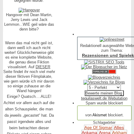
begegnen würde:
Hangover mit Dean Martin,
Jerry Lewis und Jack
Lemmon...WIE geil wäre das
denn bitte?
Wenn das mal nicht geil ist,
Redaktionell ausgewählte Web
dann weiß ich auch nicht
zum Thema:
weiter! Glücklicherweise gibt
Rezensionen und Spielekr
es eine komplette Website,
die genau diese Fiktion
visualisiert. Auf
DIESER
Seite findet ihr noch viel mehr
dieser fiktiven Filmplakate,
wie gern würde ich mir davon
so einige zuhause an die
Wand hängen!
Einige? Quatsch….ALLE!
tequilaswelt.de Webutation
Achtet vor allem auch auf die
Spam wurde blockiert
alten Schauspieler, die man
154.320 Spam
von
Akismet
blockiert.
da jeweils „gecastet“ hat. Da
passt irgendwie alles und
Schlagwörter
Age Of Sigmar
Allies
beim betrachten dieser
Ankama
Arena
Arkham