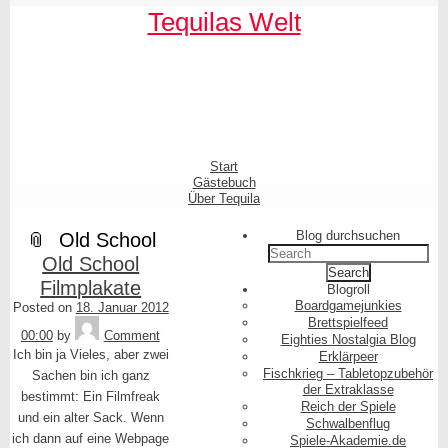
Skip
Skip
Skip
Skip
Skip
Skip
Skip
Skip
Skip
Skip
Tequilas Welt
to
to
to
to
to
to
to
to
to
to
content
SEARCH-
LINKS-
CATEGORIES-
ARCHIVES-
META-
FACEBOOK-
TEXT-
AKISMET_WIDGET-
TAG_CLOUD-
3
3
3
3
3
LIKE-
3
2
3
BUTTON-
GENERATOR
Shrunk
Expand
Primary
Start
Navigation
Gästebuch
Über Tequila
Blog durchsuchen
Old School
Search
Old School
for:
Filmplakate
Blogroll
Boardgamejunkies
Posted on
18. Januar 2012
Tequila
Brettspielfeed
00:00
by
Comment
Eighties Nostalgia Blog
Ich bin ja Vieles, aber zwei
Erklärpeer
Fischkrieg – Tabletopzubehör
Sachen bin ich ganz
der Extraklasse
bestimmt: Ein Filmfreak
Reich der Spiele
und ein alter Sack. Wenn
Schwalbenflug
ich dann auf eine Webpage
Spiele-Akademie.de