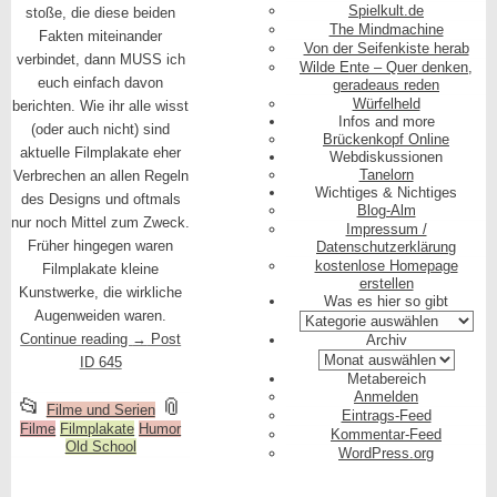
Spielkult.de
stoße, die diese beiden
The Mindmachine
Fakten miteinander
Von der Seifenkiste herab
verbindet, dann MUSS ich
Wilde Ente – Quer denken,
euch einfach davon
geradeaus reden
Würfelheld
berichten. Wie ihr alle wisst
Infos and more
(oder auch nicht) sind
Brückenkopf Online
aktuelle Filmplakate eher
Webdiskussionen
Tanelorn
Verbrechen an allen Regeln
Wichtiges & Nichtiges
des Designs und oftmals
Blog-Alm
nur noch Mittel zum Zweck.
Impressum /
Früher hingegen waren
Datenschutzerklärung
kostenlose Homepage
Filmplakate kleine
erstellen
Kunstwerke, die wirkliche
Was es hier so gibt
Augenweiden waren.
Was
es
Continue reading
→
Post
Archiv
hier
Archiv
ID 645
so
Metabereich
gibt
Anmelden
This
and
📂
📎
Filme und Serien
Eintrags-Feed
Filme
entry
Filmplakate
Humor
tagged
Kommentar-Feed
Old School
WordPress.org
was
posted