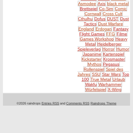
Asmodee
Axis
black metal
Brettspiel
Co-Sim
Comic
Cornwall
Cross Cult
Cthulhu
Dofus
DUST
Dust
Tactics
Dust Warfare
England
Erdogan
Fantasy
Flight Games
FFG
Filme
Games Workshop
Heavy
Metal
Heidelberger
Spieleverlag
Horror
Humor
Japanime
Kartenspiel
Kickstarter
Krosmaster
Mythos
Pegasus
Rollenspiel
Spiel des
Jahres
SSU
Star Wars
Top
100
True Metal
Urlaub
Wakfu
Warhammer
Würfelspiel
X-Wing
©2026 raindrops
Entries RSS
and
Comments RSS
Raindrops Theme