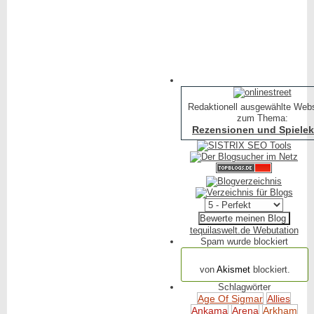
in
Redaktionell ausgewählte Web
zum Thema:
Rezensionen und Spielekr
tequilaswelt.de Webutation
Spam wurde blockiert
154.320 Spam
von
Akismet
blockiert.
Schlagwörter
Age Of Sigmar
Allies
Ankama
Arena
Arkham