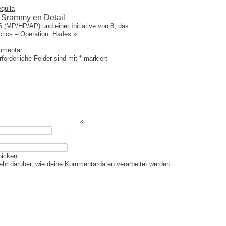
quila
 Srammy en Detail
 (MP/HP/AP) und einer Initiative von 8, das...
ctics – Operation: Hades
»
mmentar
forderliche Felder sind mit
*
markiert
ehr darüber, wie deine Kommentardaten verarbeitet werden
.