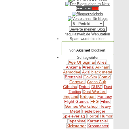
tequilaswelt.de Webutation
Spam wurde blockiert
154.316 Spam
von
Akismet
blockiert.
Schlagwörter
Age Of Sigmar
Allies
Ankama
Arena
Arkham
Asmodee
Axis
black metal
Brettspiel
Co-Sim
Comic
Cornwall
Cross Cult
Cthulhu
Dofus
DUST
Dust
Tactics
Dust Warfare
England
Erdogan
Fantasy
Flight Games
FFG
Filme
Games Workshop
Heavy
Metal
Heidelberger
Spieleverlag
Horror
Humor
Japanime
Kartenspiel
Kickstarter
Krosmaster