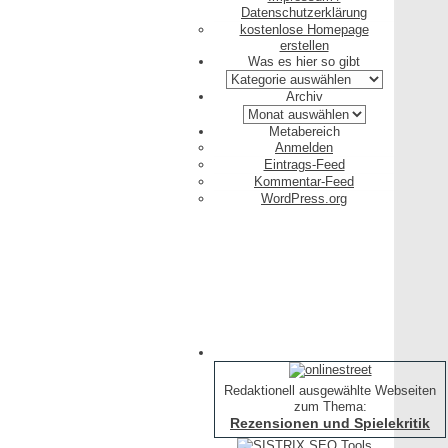
Datenschutzerklärung
kostenlose Homepage
erstellen
Was es hier so gibt
Was
es
Archiv
hier
Archiv
so
Metabereich
gibt
Anmelden
Eintrags-Feed
Kommentar-Feed
WordPress.org
Redaktionell ausgewählte Webseiten
zum Thema:
Rezensionen und Spielekritik