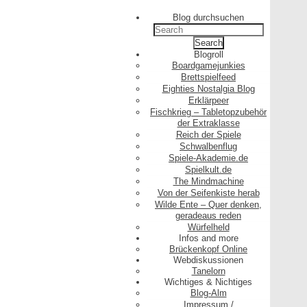
Blog durchsuchen
Search
for:
Blogroll
Boardgamejunkies
Brettspielfeed
Eighties Nostalgia Blog
Erklärpeer
Fischkrieg – Tabletopzubehör
der Extraklasse
Reich der Spiele
Schwalbenflug
Spiele-Akademie.de
Spielkult.de
The Mindmachine
Von der Seifenkiste herab
Wilde Ente – Quer denken,
geradeaus reden
Würfelheld
Infos and more
Brückenkopf Online
Webdiskussionen
Tanelorn
Wichtiges & Nichtiges
Blog-Alm
Impressum /