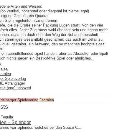
edene Arten und Weisen:
b vertikal, horizontal oder diagonal ist hierbei egal)
4 eigene Geishas ein Quadrat
en Stein regelonform zu entfernen.
iefe, die die Größe seiner Packung Lügen straft. Von den vier
einfach alles. Jeder Zug muss wohl überlegt sein und schon mehr
ennen, dass ich doch eher den Weg der Schande beschritt.
isch stimmiges Gesamtbild geschaffen, das auch im Detail zu
ividuell gestaltet, ein Aufwand, den so manches hochpreisiges
bt.
m ein abendfüllendes Spiel handelt, aber als Absacker oder Spaß
uch nichts gegen ein Best-of-five Spiel oder ähnliches…
s:
talea
actalea
er Spieleverlag
IE Abfangjäger
tle (eng) unboxed
idelberger Spieleverlag
Jactalea
sts
Tequila
ee – Splendor
ahres war Splendor, welches bei den Space C...