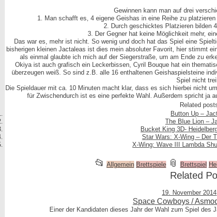
Gewinnen kann man auf drei verschi
1. Man schafft es, 4 eigene Geishas in eine Reihe zu platzieren (o
2. Durch geschicktes Platzieren bilden 
3. Der Gegner hat keine Möglichkeit mehr, ein
Das war es, mehr ist nicht. So wenig und doch hat das Spiel eine Spielt
bisherigen kleinen Jactaleas ist dies mein absoluter Favorit, hier stimmt 
als einmal glaubte ich mich auf der Siegerstraße, um am Ende zu erk
Okiya ist auch grafisch ein Leckerbissen, Cyril Bouque hat ein themat
überzeugen weiß. So sind z.B. alle 16 enthaltenen Geishaspielsteine ind
Spiel nicht trei
Die Spieldauer mit ca. 10 Minuten macht klar, dass es sich hierbei nicht u
für Zwischendurch ist es eine perfekte Wahl. Außerdem spricht ja a
Related post
Button Up – Jac
The Blue Lion – J
Bucket King 3D- Heidelberg
Star Wars: X-Wing – Der T
X-Wing: Wave III Lambda Shut
This
and
📂
📎
Allgemein
Brettspiele
Brettspiel
He
entry
tagged
Related Po
was
19. November 2014
posted
Space Cowboys / Asmod
in
Einer der Kandidaten dieses Jahr der Wahl zum Spiel des J