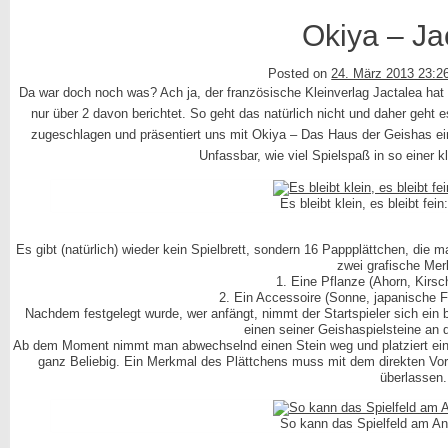
Okiya – Ja
Posted on
24. März 2013 23:2
Da war doch noch was? Ach ja, der französische Kleinverlag Jactalea hat e
nur über 2 davon berichtet. So geht das natürlich nicht und daher geht 
zugeschlagen und präsentiert uns mit Okiya – Das Haus der Geishas ei
Unfassbar, wie viel Spielspaß in so einer 
Es bleibt klein, es bleibt fei
Es gibt (natürlich) wieder kein Spielbrett, sondern 16 Pappplättchen, die m
zwei grafische Mer
1. Eine Pflanze (Ahorn, Kirsch
2. Ein Accessoire (Sonne, japanische 
Nachdem festgelegt wurde, wer anfängt, nimmt der Startspieler sich ein 
einen seiner Geishaspielsteine an di
Ab dem Moment nimmt man abwechselnd einen Stein weg und platziert eine 
ganz Beliebig. Ein Merkmal des Plättchens muss mit dem direkten Vor
überlassen.
So kann das Spielfeld am 