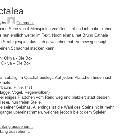
ctalea
Tequila
6
by
Comment
ine Serie von 4 Minispielen veröffentlicht und ich habe bisher
es nun endlich weiter im Text. Noch einmal hat Bruno Cathala
n Strategiespiel, das sich gewaschen hat. Vorneweg gesagt:
kleinen Schachtel stecken kann.
n: Okiya – Die Box
an zufällig im Quadrat auslegt. Auf jedem Plättchen finden sich
kmale :
baum, Pinie, Iris)
Flagge, Vogel, Regenwolken)
beliebiges Plättchen vom Rand weg und platziert statt dessen
eser, nun freien Stelle.
seiner Geishas. Allerdings ist die Wahl des Steins nicht mehr
gänger übereinstimmen, welches jedoch bleibt dem Spieler
Anfang aussehen…