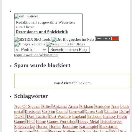
Redaktionell ausgewählte Webseiten
zum Thema:
Rezensionen und Spielekritik
tequilaswelt.de Webutation
Spam wurde blockiert
154.317 Spam
von
Akismet
blockiert.
Schlagwörter
Age Of Sigmar
Allies
Ankama
Arena
Arkham
Asmodee
Axis
black
metal
Brettspiel
Co-Sim
Comic
Cornwall
Cross Cult
Cthulhu
Dofus
DUST
Dust Tactics
Dust Warfare
England
Erdogan
Fantasy Flight
Games
FFG
Filme
Games Workshop
Heavy Metal
Heidelberger
Spieleverlag
Horror
Humor
Japanime
Kartenspiel
Kickstarter
Krosmaster
Mythos
Pegasus
Rollenspiel
Spiel des Jahres
SSU
Star