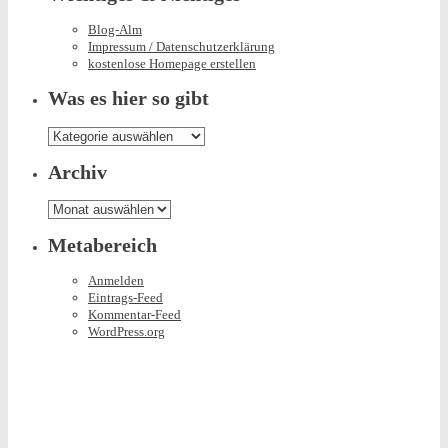
Blog-Alm
Impressum / Datenschutzerklärung
kostenlose Homepage erstellen
Was es hier so gibt
Was
es
hier
Archiv
so
gibt
Archiv
Metabereich
Anmelden
Eintrags-Feed
Kommentar-Feed
WordPress.org