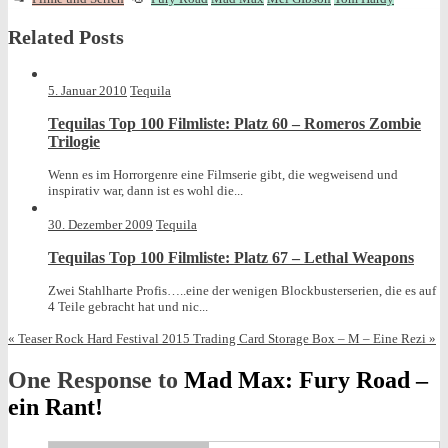
entry
tagged
Related Posts
was
posted
in
5. Januar 2010
Tequila
Tequilas Top 100 Filmliste: Platz 60 – Romeros Zombie
Trilogie
Wenn es im Horrorgenre eine Filmserie gibt, die wegweisend und
inspirativ war, dann ist es wohl die...
30. Dezember 2009
Tequila
Tequilas Top 100 Filmliste: Platz 67 – Lethal Weapons
Zwei Stahlharte Profis…..eine der wenigen Blockbusterserien, die es auf
4 Teile gebracht hat und nic...
«
Teaser Rock Hard Festival 2015
Trading Card Storage Box – M – Eine Rezi
»
One Response to
Mad Max: Fury Road –
ein Rant!