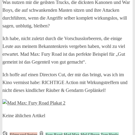
Was nutzen mir die geilsten Trucks, die dicksten Kanonen und War
Boys, die auf schwankenden Masten sitzen und ihre Attacken
durchführen, wenn die Angriffe selber komplett wirkungslos, will
sagen, unblutig, bleiben?
Ich habe, nicht zuletzt durch die Vorschusslorbeeren, die einige
Leute aus meinem Bekanntenkreis vergeben haben, wohl zu viel
erwartet. Mad Max: Fury Road ist das perfekte Beispiel für „Gut
gemeint ist das Gegenteil von gut gemacht“.
Ich hoffe auf einen Directors Cut, der mir das bringt, was ich im
Kino vermisst habe: RICHTIGE Action mit Wirkungstreffern und
nicht dieses kindlicher Räuber & Gendarm Geplänkel!
Keine ählichen Artikel
This
and
📂
📎
Filme und Serien
Fury Road
Mad Max
Mel GIbson
Tom Hardy