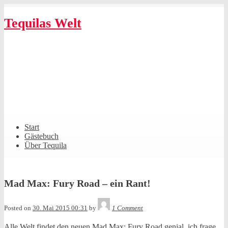
Skip
to
Tequilas Welt
content
Shrunk
Expand
Primary
Start
Navigation
Gästebuch
Über Tequila
Mad Max: Fury Road – ein Rant!
Tequila
Posted on
30. Mai 2015 00:31
by
1 Comment
Alle Welt findet den neuen Mad Max: Fury Road genial, ich frage