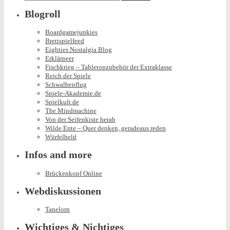
for:
Blogroll
Boardgamejunkies
Brettspielfeed
Eighties Nostalgia Blog
Erklärpeer
Fischkrieg – Tabletopzubehör der Extraklasse
Reich der Spiele
Schwalbenflug
Spiele-Akademie.de
Spielkult.de
The Mindmachine
Von der Seifenkiste herab
Wilde Ente – Quer denken, geradeaus reden
Würfelheld
Infos and more
Brückenkopf Online
Webdiskussionen
Tanelorn
Wichtiges & Nichtiges