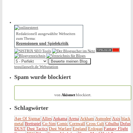
Redaktionell ausgewählte Webseiten
zum Thema:
Rezensionen und Spielekritik
tequilaswelt.de Webutation
Spam wurde blockiert
154.317 Spam
von
Akismet
blockiert.
Schlagwörter
Age Of Sigmar
Allies
Ankama
Arena
Arkham
Asmodee
Axis
black
metal
Brettspiel
Co-Sim
Comic
Cornwall
Cross Cult
Cthulhu
Dofus
DUST
Dust Tactics
Dust Warfare
England
Erdogan
Fantasy Flight