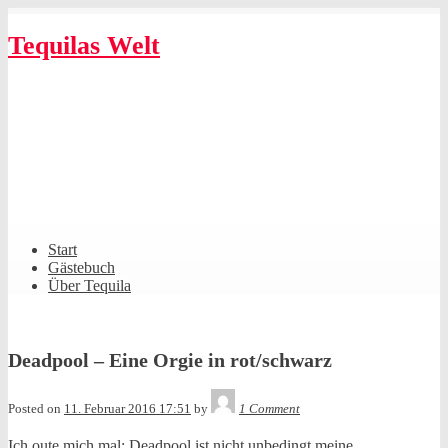
Skip
to
Tequilas Welt
content
Shrunk
Expand
Primary
Start
Navigation
Gästebuch
Über Tequila
Deadpool – Eine Orgie in rot/schwarz
Tequila
Posted on
11. Februar 2016 17:51
by
1 Comment
Ich oute mich mal: Deadpool ist nicht unbedingt meine