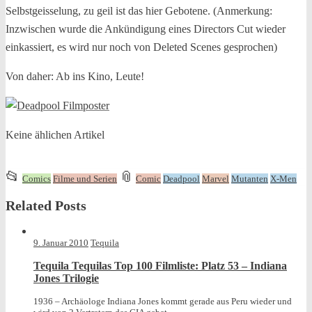
Selbstgeisselung, zu geil ist das hier Gebotene. (Anmerkung:
Inzwischen wurde die Ankündigung eines Directors Cut wieder
einkassiert, es wird nur noch von Deleted Scenes gesprochen)
Von daher: Ab ins Kino, Leute!
Keine ählichen Artikel
This
and
📂
📎
Comics
Filme und Serien
Comic
Deadpool
Marvel
Mutanten
X-Men
entry
tagged
Related Posts
was
posted
in
9. Januar 2010
Tequila
Tequila Tequilas Top 100 Filmliste: Platz 53 – Indiana
Jones Trilogie
1936 – Archäologe Indiana Jones kommt gerade aus Peru wieder und