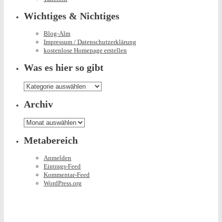
Wichtiges & Nichtiges
Blog-Alm
Impressum / Datenschutzerklärung
kostenlose Homepage erstellen
Was es hier so gibt
Was
es
hier
Archiv
so
gibt
Archiv
Metabereich
Anmelden
Eintrags-Feed
Kommentar-Feed
WordPress.org