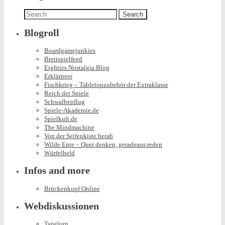
Search
for:
Blogroll
Boardgamejunkies
Brettspielfeed
Eighties Nostalgia Blog
Erklärpeer
Fischkrieg – Tabletopzubehör der Extraklasse
Reich der Spiele
Schwalbenflug
Spiele-Akademie.de
Spielkult.de
The Mindmachine
Von der Seifenkiste herab
Wilde Ente – Quer denken, geradeaus reden
Würfelheld
Infos and more
Brückenkopf Online
Webdiskussionen
Tanelorn