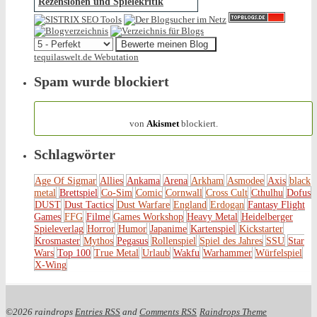
Rezensionen und Spielekritik
tequilaswelt.de Webutation
Spam wurde blockiert
154.316 Spam
von
Akismet
blockiert.
Schlagwörter
Age Of Sigmar
Allies
Ankama
Arena
Arkham
Asmodee
Axis
black
metal
Brettspiel
Co-Sim
Comic
Cornwall
Cross Cult
Cthulhu
Dofus
DUST
Dust Tactics
Dust Warfare
England
Erdogan
Fantasy Flight
Games
FFG
Filme
Games Workshop
Heavy Metal
Heidelberger
Spieleverlag
Horror
Humor
Japanime
Kartenspiel
Kickstarter
Krosmaster
Mythos
Pegasus
Rollenspiel
Spiel des Jahres
SSU
Star
Wars
Top 100
True Metal
Urlaub
Wakfu
Warhammer
Würfelspiel
X-Wing
©2026 raindrops
Entries RSS
and
Comments RSS
Raindrops Theme