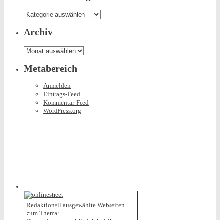
Was
es
hier
Archiv
so
gibt
Archiv
Metabereich
Anmelden
Eintrags-Feed
Kommentar-Feed
WordPress.org
Redaktionell ausgewählte Webseiten
zum Thema: