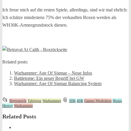
Ich freue mich auf die ersten Spiele, allerdings, sind wir mal ehrlich:
Ich schätze mindestens 75% der verkauften Boxen werden als
WH30K-Armeegrundstock dienen.
Related posts:
Warhammer: Age Of Sigmar – Neue Infos
Battletome: Ein neuer Begriff bei GW
Warhammer: Age Of Sigmar Balancing System
This
and
📂
📎
Brettspiele
Tabletop
Warhammer
30K
40K
Games Workshop
Horus
entry
tagged
Heresy
Warhammer
was
Related Posts
posted
in