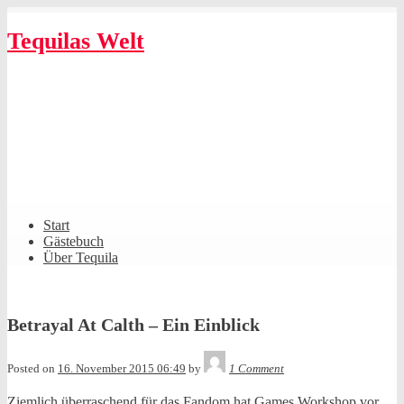
Skip
to
Tequilas Welt
content
Shrunk
Expand
Primary
Start
Navigation
Gästebuch
Über Tequila
Betrayal At Calth – Ein Einblick
Tequila
Posted on
16. November 2015 06:49
by
1 Comment
Ziemlich überraschend für das Fandom hat
Games Workshop
vor