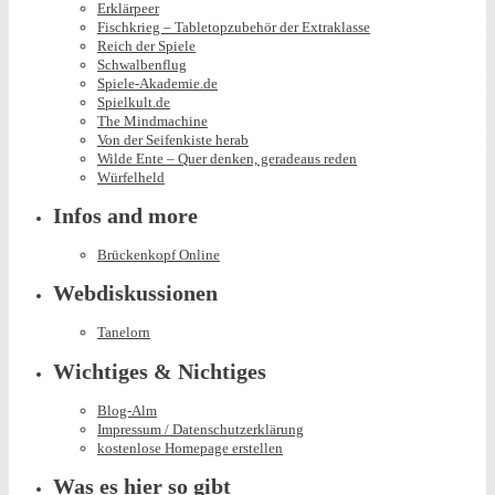
Erklärpeer
Fischkrieg – Tabletopzubehör der Extraklasse
Reich der Spiele
Schwalbenflug
Spiele-Akademie.de
Spielkult.de
The Mindmachine
Von der Seifenkiste herab
Wilde Ente – Quer denken, geradeaus reden
Würfelheld
Infos and more
Brückenkopf Online
Webdiskussionen
Tanelorn
Wichtiges & Nichtiges
Blog-Alm
Impressum / Datenschutzerklärung
kostenlose Homepage erstellen
Was es hier so gibt