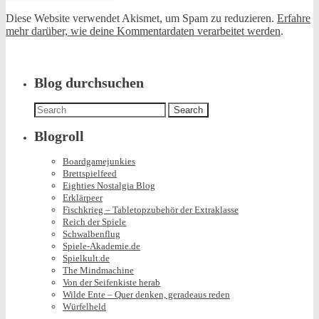
Diese Website verwendet Akismet, um Spam zu reduzieren.
Erfahre
mehr darüber, wie deine Kommentardaten verarbeitet werden
.
Blog durchsuchen
Search
for:
Blogroll
Boardgamejunkies
Brettspielfeed
Eighties Nostalgia Blog
Erklärpeer
Fischkrieg – Tabletopzubehör der Extraklasse
Reich der Spiele
Schwalbenflug
Spiele-Akademie.de
Spielkult.de
The Mindmachine
Von der Seifenkiste herab
Wilde Ente – Quer denken, geradeaus reden
Würfelheld