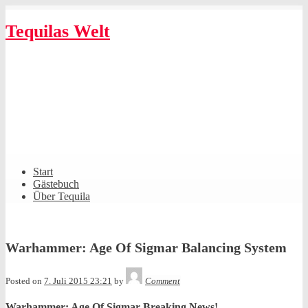
Skip
to
Tequilas Welt
content
Shrunk
Expand
Primary
Start
Navigation
Gästebuch
Über Tequila
Warhammer: Age Of Sigmar Balancing System
Tequila
Posted on
7. Juli 2015 23:21
by
Comment
Warhammer: Age Of Sigmar Breaking News!