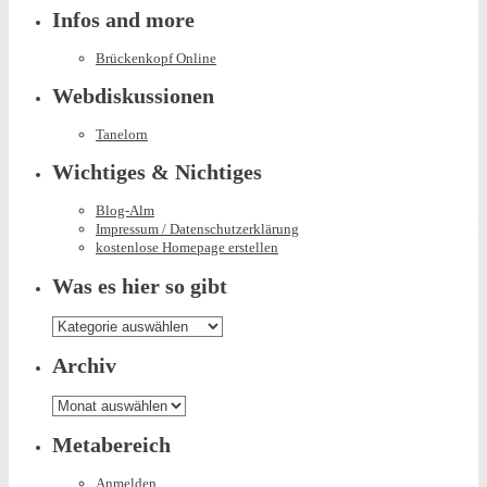
Infos and more
Brückenkopf Online
Webdiskussionen
Tanelorn
Wichtiges & Nichtiges
Blog-Alm
Impressum / Datenschutzerklärung
kostenlose Homepage erstellen
Was es hier so gibt
Was
es
hier
Archiv
so
gibt
Archiv
Metabereich
Anmelden