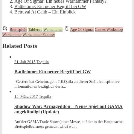
Age Of Sigmar: Ein neues Warhammer Fantasy?
Battletome: Ein neuer Begriff bei GW
Betrayal At Calth – Ein Einblick
This
and
📂
📎
Brettspiele
Tabletop
Warhammer
Age Of Sigmar
Games Workshop
entry
tagged
Warhammer
Warhammer Fantasy
was
Related Posts
posted
in
21. Juli 2015
Tequila
Battletome: Ein neuer Begriff bei GW
Gestern hat Geheimagent T.E.Quila an dieser Stelle konspirative
Informationen bezüglich der a...
15. März 2017
Tequila
Shadow War: Armageddon – Neues Spiel auf GAMA
angekündigt (Update)
Auf der GAMA Trade Show (einer Messe, auf der in der Hauptsache
Brettspielbuisness gemacht wird) wur...