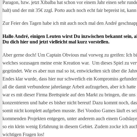
Paragon, bzw. jetzt Xibalba hat schon vor einem Jahr einen sehr run
halt) und der mit 35€ zzgl. Porto auch noch echt fair bepreist ist, kan
Zur Feier des Tagen habe ich mit auch noch mal den André geschnapp
Hallo André, einigen Leuten wirst Du inzwischen bekannt sein, a
Du dich hier und jetzt vielleicht mal kurz vorstellen.
Aber gerne doch! Um Captain Obvious mal vorweg zu greifen: Ich bin
welches sozusagen meine erste Kreation war. Um dieses Spiel zu verw
gegründet. Wie es aber nun mal so ist, entwickelten sich über die J
Endes klar wurde, dass hier nur schwerlich ein Kompromiss gefunden
all die damit verbundene jahrelange Arbeit aufzugeben, aber ich ha
war es mit dieser Firma Brettspiele auf den Markt zu bringen, die un
konzentrieren und habe es bisher nicht bereut! Dazu kommt noch, d
somit nicht komplett aufgeben musste. Bei Voodoo Games läuft es sei
kommenden Projekten entgegen, unter anderem auch einem Godslayer Bre
so ein klein wenig Erfahrung in diesem Gebiet. Zudem zocke ich auch 
wichtigen Fragen los!