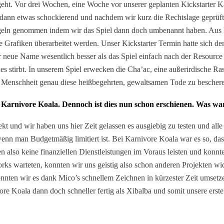
geht. Vor drei Wochen, eine Woche vor unserer geplanten Kickstarter K
 etwas schockierend und nachdem wir kurz die Rechtslage geprüft hatt
eln genommen indem wir das Spiel dann doch umbenannt haben. Aus 
le Grafiken überarbeitet werden. Unser Kickstarter Termin hatte sich 
der neue Name wesentlich besser als das Spiel einfach nach der Resource
stirbt. In unserem Spiel erwecken die Cha’ac, eine außerirdische Ras
r Menschheit genau diese heißbegehrten, gewaltsamen Tode zu bescher
s Karnivore Koala. Dennoch ist dies nun schon erschienen. Was w
jekt und wir haben uns hier Zeit gelassen es ausgiebig zu testen und a
enn man Budgetmäßig limitiert ist. Bei Karnivore Koala war es so, dass
ten also keine finanziellen Dienstleistungen im Voraus leisten und konn
works warteten, konnten wir uns geistig also schon anderen Projekten 
nten wir es dank Mico’s schnellem Zeichnen in kürzester Zeit umsetzen
e Koala dann doch schneller fertig als Xibalba und somit unsere erste o