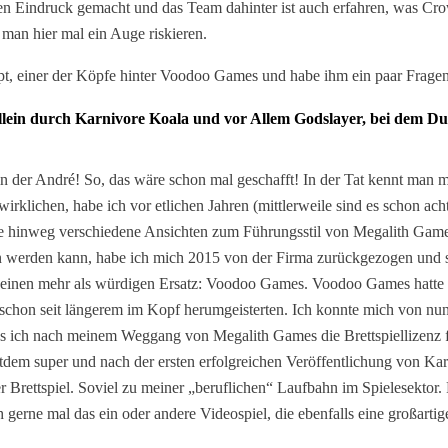
den Eindruck gemacht und das Team dahinter ist auch erfahren, was Cro
n man hier mal ein Auge riskieren.
t, einer der Köpfe hinter Voodoo Games und habe ihm ein paar Fragen 
llein durch Karnivore Koala und vor Allem Godslayer, bei dem Du 
 der André! So, das wäre schon mal geschafft! In der Tat kennt man m
irklichen, habe ich vor etlichen Jahren (mittlerweile sind es schon 
ahre hinweg verschiedene Ansichten zum Führungsstil von Megalith Gam
 werden kann, habe ich mich 2015 von der Firma zurückgezogen und si
tte einen mehr als würdigen Ersatz: Voodoo Games. Voodoo Games hatte
s schon seit längerem im Kopf herumgeisterten. Ich konnte mich von nun
ass ich nach meinem Weggang von Megalith Games die Brettspiellizenz
tdem super und nach der ersten erfolgreichen Veröffentlichung von Karn
ttspiel. Soviel zu meiner „beruflichen“ Laufbahn im Spielesektor. Pri
gerne mal das ein oder andere Videospiel, die ebenfalls eine großartig