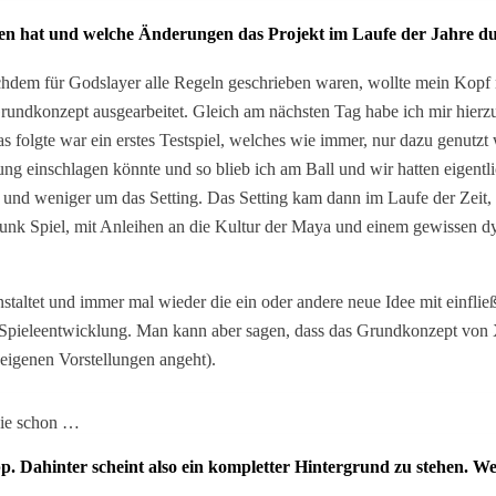
ngen hat und welche Änderungen das Projekt im Laufe der Jahre 
chdem für Godslayer alle Regeln geschrieben waren, wollte mein Kopf 
rundkonzept ausgearbeitet. Gleich am nächsten Tag habe ich mir hierzu
as folgte war ein erstes Testspiel, welches wie immer, nur dazu genut
ng einschlagen könnte und so blieb ich am Ball und wir hatten eigentlich
nd weniger um das Setting. Das Setting kam dann im Laufe der Zeit,
lpunk Spiel, mit Anleihen an die Kultur der Maya und einem gewissen 
taltet und immer mal wieder die ein oder andere neue Idee mit einfließ
er Spieleentwicklung. Man kann aber sagen, dass das Grundkonzept von 
 eigenen Vorstellungen angeht).
sie schon …
c.pp. Dahinter scheint also ein kompletter Hintergrund zu stehen.