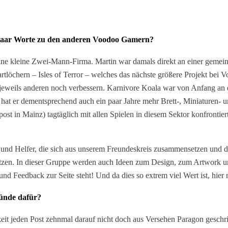
in paar Worte zu den anderen Voodoo Gamern?
eine kleine Zwei-Mann-Firma. Martin war damals direkt an einer gemei
Startlöchern – Isles of Terror – welches das nächste größere Projekt be
 jeweils anderen noch verbessern. Karnivore Koala war von Anfang an 
ich, hat er dementsprechend auch ein paar Jahre mehr Brett-, Miniatur
ost in Mainz) tagtäglich mit allen Spielen in diesem Sektor konfrontie
und Helfer, die sich aus unserem Freundeskreis zusammensetzen und di
ützen. In dieser Gruppe werden auch Ideen zum Design, zum Artwork und
und Feedback zur Seite steht! Und da dies so extrem viel Wert ist, hie
ründe dafür?
it jeden Post zehnmal darauf nicht doch aus Versehen Paragon geschr