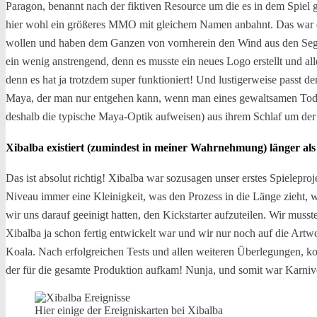
Paragon, benannt nach der fiktiven Resource um die es in dem Spiel 
hier wohl ein größeres MMO mit gleichem Namen anbahnt. Das war dann
wollen und haben dem Ganzen von vornherein den Wind aus den Seg
ein wenig anstrengend, denn es musste ein neues Logo erstellt und al
denn es hat ja trotzdem super funktioniert! Und lustigerweise passt 
Maya, der man nur entgehen kann, wenn man eines gewaltsamen Todes 
deshalb die typische Maya-Optik aufweisen) aus ihrem Schlaf um de
Xibalba existiert (zumindest in meiner Wahrnehmung) länger al
Das ist absolut richtig! Xibalba war sozusagen unser erstes Spielepro
Niveau immer eine Kleinigkeit, was den Prozess in die Länge zieht, w
wir uns darauf geeinigt hatten, den Kickstarter aufzuteilen. Wir muss
Xibalba ja schon fertig entwickelt war und wir nur noch auf die Art
Koala. Nach erfolgreichen Tests und allen weiteren Überlegungen, kon
der für die gesamte Produktion aufkam! Nunja, und somit war Karnivor
Hier einige der Ereigniskarten bei Xibalba