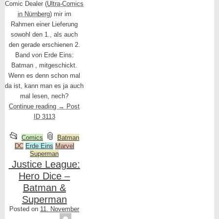
Comic Dealer (
Ultra-Comics
in Nürnberg
) mir im
Rahmen einer Lieferung
sowohl den 1., als auch
den gerade erschienen 2.
Band von Erde Eins:
Batman , mitgeschickt.
Wenn es denn schon mal
da ist, kann man es ja auch
mal lesen, nech?
Continue reading
→
Post
ID 3113
This
and
📂
📎
Comics
Batman
DC
entry
Erde Eins
tagged
Marvel
Superman
was
Justice League:
posted
Hero Dice –
in
Batman &
Superman
Posted on
11. November
Tequila