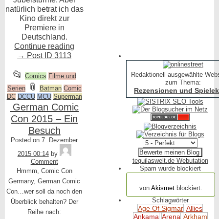
natürlich betrat ich das
Kino direkt zur
Premiere in
Deutschland.
Continue reading
→
Post ID 3113
This
📂
Redaktionell ausgewählte Web
Comics
Filme und
zum Thema:
entry
and
📎
Serien
Batman
Comic
Rezensionen und Spielekr
DC
DCCU
was
tagged
MCU
Superman
German Comic
posted
Con 2015 – Ein
in
Besuch
Posted on
7. Dezember
Tequila
2015 00:14
by
tequilaswelt.de Webutation
Comment
Spam wurde blockiert
Hmmm, Comic Con
154.317 Spam
Germany, German Comic
von
Akismet
blockiert.
Con…wer soll da noch den
Schlagwörter
Überblick behalten? Der
Age Of Sigmar
Allies
Reihe nach:
Ankama
Arena
Arkham