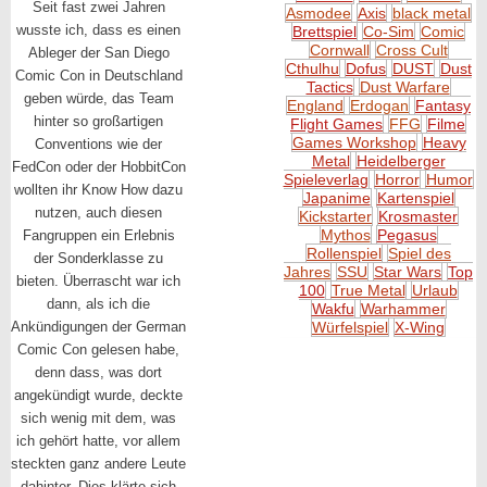
Seit fast zwei Jahren
Asmodee
Axis
black metal
wusste ich, dass es einen
Brettspiel
Co-Sim
Comic
Cornwall
Cross Cult
Ableger der San Diego
Cthulhu
Dofus
DUST
Dust
Comic Con in Deutschland
Tactics
Dust Warfare
geben würde, das Team
England
Erdogan
Fantasy
hinter so großartigen
Flight Games
FFG
Filme
Games Workshop
Heavy
Conventions wie der
Metal
Heidelberger
FedCon oder der HobbitCon
Spieleverlag
Horror
Humor
wollten ihr Know How dazu
Japanime
Kartenspiel
nutzen, auch diesen
Kickstarter
Krosmaster
Mythos
Pegasus
Fangruppen ein Erlebnis
Rollenspiel
Spiel des
der Sonderklasse zu
Jahres
SSU
Star Wars
Top
bieten. Überrascht war ich
100
True Metal
Urlaub
dann, als ich die
Wakfu
Warhammer
Ankündigungen der German
Würfelspiel
X-Wing
Comic Con gelesen habe,
denn dass, was dort
angekündigt wurde, deckte
sich wenig mit dem, was
ich gehört hatte, vor allem
steckten ganz andere Leute
dahinter. Dies klärte sich