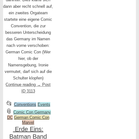
dann aber recht schnell auf,
ein zweites Orgateam
startete eine eigene Comic
Convention, die zur
besseren Unterscheidung
das Germany im Namen
nach vorne verschoben:
German Comic Con (Wer
hier, ob der
Namensgebung, Ironie
vermutet, darf sich auf die
Schulter klopfen)
Continue reading
→
Post
ID 3113
This
📂
Conventions
Events
and
entry
📎
Comic Con Germany
DC
tagged
was
German Comic Con
Marvel
posted
Erde Eins:
in
Batman Band