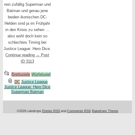
rein zufällig Superman und
Batman und genau jene
beiden ikonischen DC-
Helden sind ja im Frühjahr
in den Kinos zu sehen …
also wohl doch kein so
schlechtes Timing bei
Justice League: Hero Dice.
Continue reading
→
Post
ID 3113
This
📂
Brettspiele
Würfelspiel
entry
and
📎
DC
Justice League
Justice League: Hero Dice
was
tagged
Superman Batman
posted
in
©2026 raindrops
Entries RSS
and
Comments RSS
Raindrops Theme