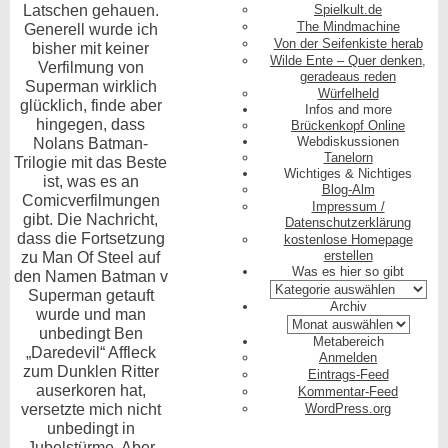
Latschen gehauen.
Spielkult.de
The Mindmachine
Generell wurde ich
Von der Seifenkiste herab
bisher mit keiner
Wilde Ente – Quer denken,
Verfilmung von
geradeaus reden
Superman wirklich
Würfelheld
glücklich, finde aber
Infos and more
hingegen, dass
Brückenkopf Online
Nolans Batman-
Webdiskussionen
Tanelorn
Trilogie mit das Beste
Wichtiges & Nichtiges
ist, was es an
Blog-Alm
Comicverfilmungen
Impressum /
gibt. Die Nachricht,
Datenschutzerklärung
dass die Fortsetzung
kostenlose Homepage
zu Man Of Steel auf
erstellen
Was es hier so gibt
den Namen Batman v
Was
Superman getauft
es
Archiv
wurde und man
hier
Archiv
unbedingt Ben
so
Metabereich
„Daredevil“ Affleck
gibt
Anmelden
zum Dunklen Ritter
Eintrags-Feed
auserkoren hat,
Kommentar-Feed
versetzte mich nicht
WordPress.org
unbedingt in
Jubelstürme. Aber