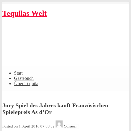
Skip
to
Tequilas Welt
content
Shrunk
Expand
Primary
Start
Navigation
Gästebuch
Über Tequila
Jury Spiel des Jahres kauft Französischen
Spielepreis As d’Or
Tequila
Posted on
1. April 2016 07:00
by
Comment