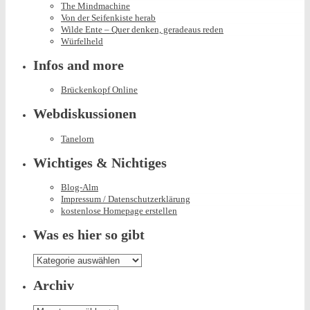
The Mindmachine
Von der Seifenkiste herab
Wilde Ente – Quer denken, geradeaus reden
Würfelheld
Infos and more
Brückenkopf Online
Webdiskussionen
Tanelorn
Wichtiges & Nichtiges
Blog-Alm
Impressum / Datenschutzerklärung
kostenlose Homepage erstellen
Was es hier so gibt
Was
es
hier
Archiv
so
gibt
Archiv