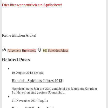
DIes hier war natürlich ein Aprilscherz!
Keine ählichen Artikel
This
and
📂
📎
Allgemein
Brettspiele
SdJ
Spiel des Jahres
entry
tagged
Related Posts
was
posted
in
19. August 2013
Tequila
Hanabi – Spiel des Jahres 2013
Nachdem letztes Jahr die Wahl zum Spiel des Jahres mit Kingdom
Builder schon eine gewisse Überraschu...
21. November 2014
Tequila