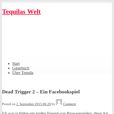
Skip
to
Tequilas Welt
content
Shrunk
Expand
Primary
Start
Navigation
Gästebuch
Über Tequila
Dead Trigger 2 – Ein Facebookspiel
Tequila
Posted on
2. September 2015 06:28
by
Comment
Ich war ja früher ein großer Freund von Browserspielen, diese Art