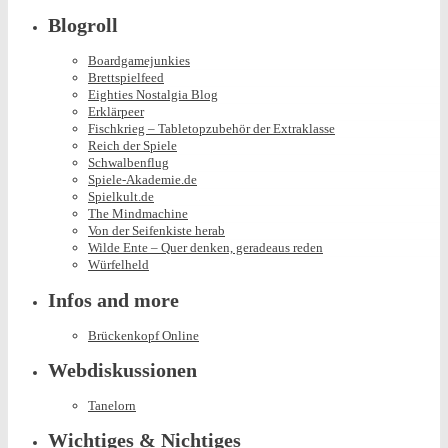
for:
Blogroll
Boardgamejunkies
Brettspielfeed
Eighties Nostalgia Blog
Erklärpeer
Fischkrieg – Tabletopzubehör der Extraklasse
Reich der Spiele
Schwalbenflug
Spiele-Akademie.de
Spielkult.de
The Mindmachine
Von der Seifenkiste herab
Wilde Ente – Quer denken, geradeaus reden
Würfelheld
Infos and more
Brückenkopf Online
Webdiskussionen
Tanelorn
Wichtiges & Nichtiges