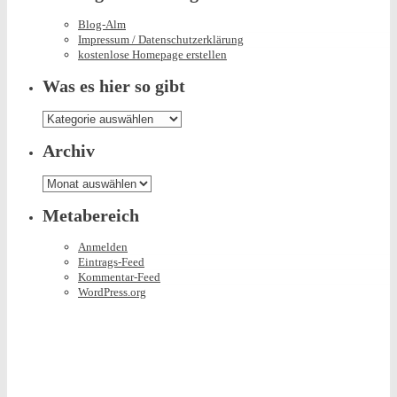
Blog-Alm
Impressum / Datenschutzerklärung
kostenlose Homepage erstellen
Was es hier so gibt
Was
es
hier
Archiv
so
gibt
Archiv
Metabereich
Anmelden
Eintrags-Feed
Kommentar-Feed
WordPress.org