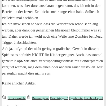
kommen, was aber durchaus daran liegen kann, das ich mir in dem
Bereich in der letzten Zeit nichts mehr angesehen habe. Sollte ich
vielleicht mal nachholen.
Ich bin inzwischen so weit, dass die Wartezeiten schon sehr lang
werden, aber dank der generischen Missionen bleibt immer was zu
tun. Daher werde ich wohl noch eine Weile lang Zombies bei Dead
Trigger 2 abschlachten.
Ach ja, aufgrund der nicht geringen grafischen Gewalt in diesem
Spiel ist es definitiv NICHT für Kinder geeignet. Auch, das sowohl
gezielte Kopf- wie auch Verkrüppelungsschüsse mit Sonderprämien
vergütet werden, mag dem einen oder anderen sauer aufstoßen. Mir
persönlich macht dies nichts aus.
Keine ählichen Artikel
This
and
📂
📎
Browserspiele
Browsergame
Dead trigger 2
Egoshooter
Facebookspiel
entry
tagged