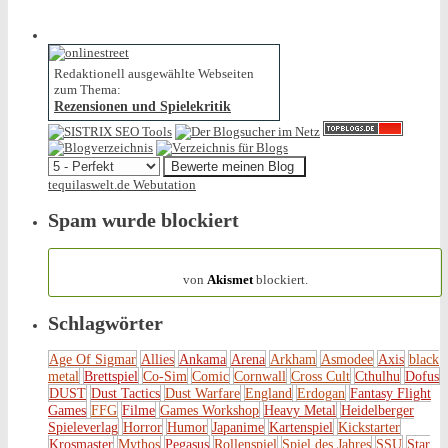
Redaktionell ausgewählte Webseiten
zum Thema:
Rezensionen und Spielekritik
tequilaswelt.de Webutation
Spam wurde blockiert
154.318 Spam
von
Akismet
blockiert.
Schlagwörter
Age Of Sigmar
Allies
Ankama
Arena
Arkham
Asmodee
Axis
black
metal
Brettspiel
Co-Sim
Comic
Cornwall
Cross Cult
Cthulhu
Dofus
DUST
Dust Tactics
Dust Warfare
England
Erdogan
Fantasy Flight
Games
FFG
Filme
Games Workshop
Heavy Metal
Heidelberger
Spieleverlag
Horror
Humor
Japanime
Kartenspiel
Kickstarter
Krosmaster
Mythos
Pegasus
Rollenspiel
Spiel des Jahres
SSU
Star