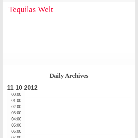
Skip
Skip
Skip
Skip
Skip
Skip
Skip
Skip
Skip
Skip
to
to
to
to
to
to
to
to
to
to
Tequilas Welt
content
SEARCH-
LINKS-
CATEGORIES-
ARCHIVES-
META-
FACEBOOK-
TEXT-
AKISMET_WIDGET-
TAG_CLOUD-
3
3
3
3
3
LIKE-
3
2
3
BUTTON-
GENERATOR
Daily Archives
11
10
2012
00:00
01:00
02:00
03:00
04:00
05:00
06:00
07:00