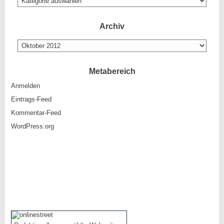
es
hier
so
Archiv
gibt
Archiv
Metabereich
Anmelden
Eintrags-Feed
Kommentar-Feed
WordPress.org