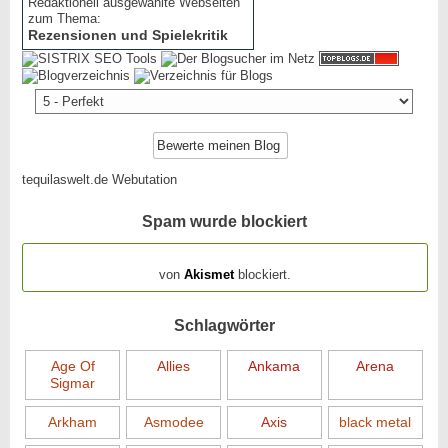
Redaktionell ausgewählte Webseiten
zum Thema:
Rezensionen und Spielekritik
tequilaswelt.de Webutation
Spam wurde blockiert
154.319 Spam
von
Akismet
blockiert.
Schlagwörter
Age Of
Allies
Ankama
Arena
Sigmar
Arkham
Asmodee
Axis
black metal