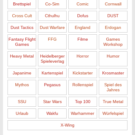
Brettspiel
Co-Sim
Comic
Cornwall
Cross Cult
Cthulhu
Dofus
DUST
Dust Tactics
Dust Warfare
England
Erdogan
Fantasy Flight
FFG
Filme
Games
Games
Workshop
Heavy Metal
Heidelberger
Horror
Humor
Spieleverlag
Japanime
Kartenspiel
Kickstarter
Krosmaster
Mythos
Pegasus
Rollenspiel
Spiel des
Jahres
SSU
Star Wars
Top 100
True Metal
Urlaub
Wakfu
Warhammer
Würfelspiel
X-Wing