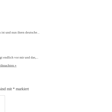
 ist und nun ihren deutsche...
t endlich vor mir und das,...
eihnachten
»
sind mit
*
markiert