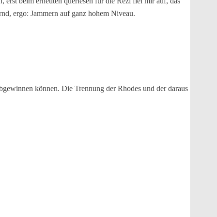
, erst beim erneuten querlesen für die Rezi fiel mir auf, das
hernd, ergo: Jammern auf ganz hohem Niveau.
s abgewinnen können. Die Trennung der Rhodes und der daraus