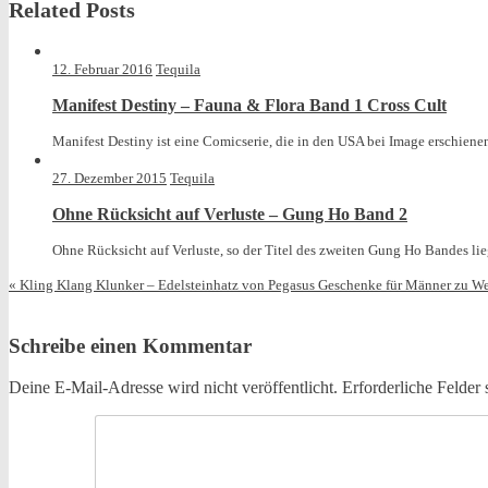
Related Posts
was
posted
in
12. Februar 2016
Tequila
Manifest Destiny – Fauna & Flora Band 1 Cross Cult
Manifest Destiny ist eine Comicserie, die in den USA bei Image erschienen
27. Dezember 2015
Tequila
Ohne Rücksicht auf Verluste – Gung Ho Band 2
Ohne Rücksicht auf Verluste, so der Titel des zweiten Gung Ho Bandes lieg
«
Kling Klang Klunker – Edelsteinhatz von Pegasus
Geschenke für Männer zu W
Schreibe einen Kommentar
Deine E-Mail-Adresse wird nicht veröffentlicht.
Erforderliche Felder 