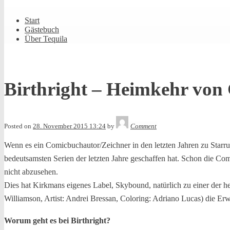
Shrunk
Expand
Primary
Start
Navigation
Gästebuch
Über Tequila
Birthright – Heimkehr von 
Tequila
Posted on
28. November 2015 13:24
by
Comment
Wenn es ein Comicbuchautor/Zeichner in den letzten Jahren zu Starr
bedeutsamsten Serien der letzten Jahre geschaffen hat. Schon die Com
nicht abzusehen.
Dies hat Kirkmans eigenes Label, Skybound, natürlich zu einer der he
Williamson, Artist: Andrei Bressan, Coloring: Adriano Lucas) die Er
Worum geht es bei Birthright?