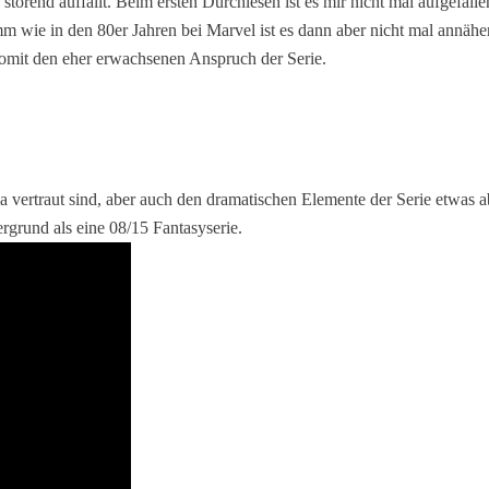
störend auffällt. Beim ersten Durchlesen ist es mir nicht mal aufgefallen
imm wie in den 80er Jahren bei Marvel ist es dann aber nicht mal annä
omit den eher erwachsenen Anspruch der Serie.
ema vertraut sind, aber auch den dramatischen Elemente der Serie etwa
rgrund als eine 08/15 Fantasyserie.