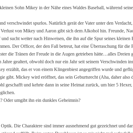
em kleinen Sohn Mikey in der Nähe eines Waldes Baseball, während sein
d verschwindet spurlos. Natürlich gerät der Vater unter den Verdacht, 
 Verlust von Mikey und Aaron gibt sich dem Alkohol hin. Freunde, Nac
 und sucht weiter nach Hinweisen, die ihn auf die Spur seines kleinen 
ammen. Der Officer, der den Fall betreut, hat eine Überraschung für die
ter die Tränen der Freude in die Augen getrieben hätte…alles Dreien gl
m Jahre gealtert, obwohl doch nur ein Jahr seit seinem Verschwinden in
ey erzählt, das er von einem Klingenbiest angegriffen wurde und geflüg
ie gibt. Mickey wird eröffnet, das sein Geburtsrecht (Aha, daher also
l geschafft und kehrte dann in seine Heimat zurück, um hier 5 Hexer, a
glichen.
ibt? Oder umgibt ihn ein dunkles Geheimnis?
n Optik. Die Charaktere sind immer ausnehmend gut gezeichnet und darg