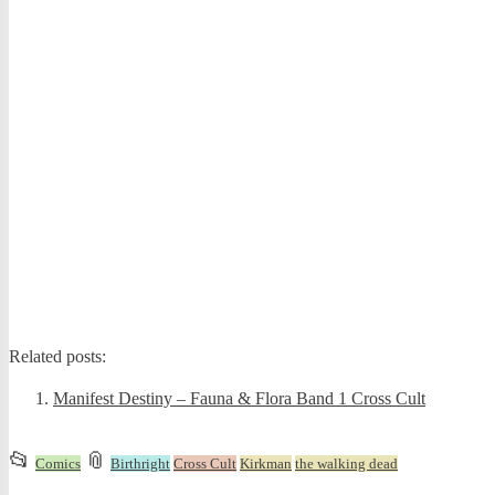
Related posts:
Manifest Destiny – Fauna & Flora Band 1 Cross Cult
This
and
📂
📎
Comics
Birthright
Cross Cult
Kirkman
the walking dead
entry
tagged