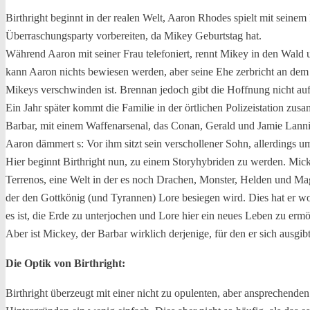
Birthright beginnt in der realen Welt, Aaron Rhodes spielt mit sein
Überraschungsparty vorbereiten, da Mikey Geburtstag hat.
Während Aaron mit seiner Frau telefoniert, rennt Mikey in den Wald un
kann Aaron nichts bewiesen werden, aber seine Ehe zerbricht an dem
Mikeys verschwinden ist. Brennan jedoch gibt die Hoffnung nicht auf
Ein Jahr später kommt die Familie in der örtlichen Polizeistation zus
Barbar, mit einem Waffenarsenal, das Conan, Gerald und Jamie Lannis
Aaron dämmert s: Vor ihm sitzt sein verschollener Sohn, allerdings u
Hier beginnt Birthright nun, zu einem Storyhybriden zu werden. Mick
Terrenos, eine Welt in der es noch Drachen, Monster, Helden und Mag
der den Gottkönig (und Tyrannen) Lore besiegen wird. Dies hat er woh
es ist, die Erde zu unterjochen und Lore hier ein neues Leben zu ermö
Aber ist Mickey, der Barbar wirklich derjenige, für den er sich ausg
Die Optik von Birthright:
Birthright überzeugt mit einer nicht zu opulenten, aber ansprechende