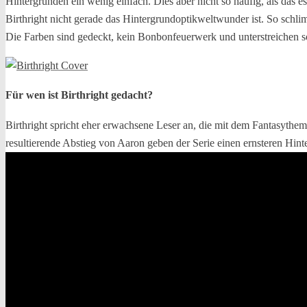
Hintergründen ein wenig einfach. Dies aber nicht so häufig, als das es 
Birthright nicht gerade das Hintergrundoptikweltwunder ist. So schl
Die Farben sind gedeckt, kein Bonbonfeuerwerk und unterstreichen s
Für wen ist Birthright gedacht?
Birthright spricht eher erwachsene Leser an, die mit dem Fantasyth
resultierende Abstieg von Aaron geben der Serie einen ernsteren Hinte