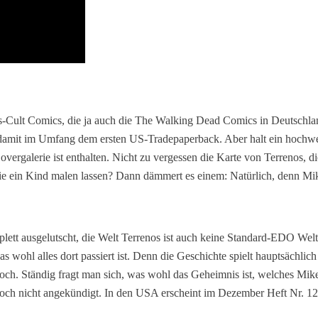
ss-Cult Comics, die ja auch die The Walking Dead Comics in Deutschland
 damit im Umfang dem ersten US-Tradepaperback. Aber halt ein hochwert
overgalerie ist enthalten. Nicht zu vergessen die Karte von Terrenos, 
ie ein Kind malen lassen? Dann dämmert es einem: Natürlich, denn Mike
omplett ausgelutscht, die Welt Terrenos ist auch keine Standard-EDO W
 wohl alles dort passiert ist. Denn die Geschichte spielt hauptsächlic
och. Ständig fragt man sich, was wohl das Geheimnis ist, welches Mikey u
 noch nicht angekündigt. In den USA erscheint im Dezember Heft Nr. 12,