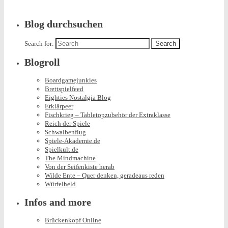
Blog durchsuchen
Search for:
Blogroll
Boardgamejunkies
Brettspielfeed
Eighties Nostalgia Blog
Erklärpeer
Fischkrieg – Tabletopzubehör der Extraklasse
Reich der Spiele
Schwalbenflug
Spiele-Akademie.de
Spielkult.de
The Mindmachine
Von der Seifenkiste herab
Wilde Ente – Quer denken, geradeaus reden
Würfelheld
Infos and more
Brückenkopf Online