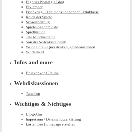
Eighties Nostalgia Blog
Erklärpeer
Fischkrieg – Tabletopzubehör der Extraklasse
Reich der Spiele
Schwalbenflug
Spiele-Akademie.de
Spielkult.de
The Mindmachine
Von der Seifenkiste herab
Wilde Ente – Quer denken, geradeaus reden
Würfelheld
Infos and more
Brückenkopf Online
Webdiskussionen
Tanelorn
Wichtiges & Nichtiges
Blog-Alm
Impressum / Datenschutzerklärung
kostenlose Homepage erstellen