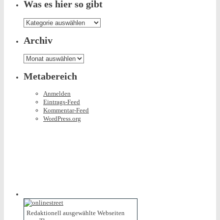
Was es hier so gibt
Was
es
hier
Archiv
so
gibt
Archiv
Metabereich
Anmelden
Eintrags-Feed
Kommentar-Feed
WordPress.org
Redaktionell ausgewählte Webseiten