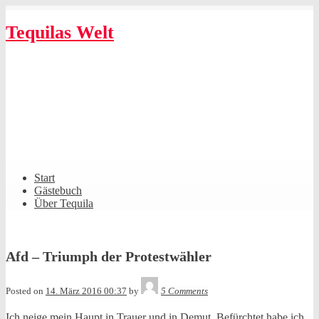
Skip
to
Tequilas Welt
content
Shrunk
Expand
Primary
Start
Navigation
Gästebuch
Über Tequila
Afd – Triumph der Protestwähler
Tequila
Posted on
14. März 2016 00:37
by
5 Comments
Ich neige mein Haupt in Trauer und in Demut. Befürchtet habe ich