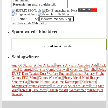
zum Thema:
Rezensionen und Spielekritik
tequilaswelt.de Webutation
Spam wurde blockiert
154.317 Spam
von
Akismet
blockiert.
Schlagwörter
Age Of Sigmar
Allies
Ankama
Arena
Arkham
Asmodee
Axis
black
metal
Brettspiel
Co-Sim
Comic
Cornwall
Cross Cult
Cthulhu
Dofus
DUST
Dust Tactics
Dust Warfare
England
Erdogan
Fantasy Flight
Games
FFG
Filme
Games Workshop
Heavy Metal
Heidelberger
Spieleverlag
Horror
Humor
Japanime
Kartenspiel
Kickstarter
Krosmaster
Mythos
Pegasus
Rollenspiel
Spiel des Jahres
SSU
Star
Wars
Top 100
True Metal
Urlaub
Wakfu
Warhammer
Würfelspiel
X-Wing