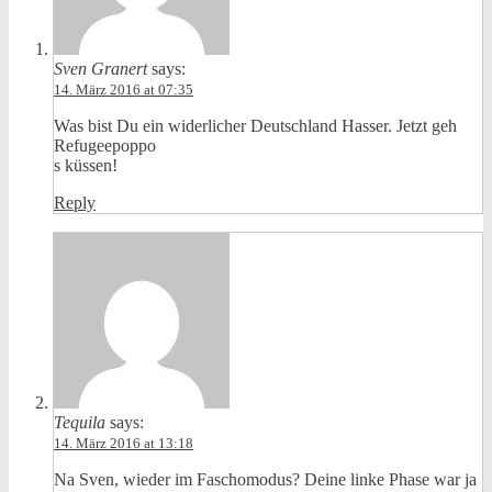
Sven Granert
says:
14. März 2016 at 07:35
Was bist Du ein widerlicher Deutschland Hasser. Jetzt geh
Refugeepoppo
s küssen!
Reply
Tequila
says:
14. März 2016 at 13:18
Na Sven, wieder im Faschomodus? Deine linke Phase war ja