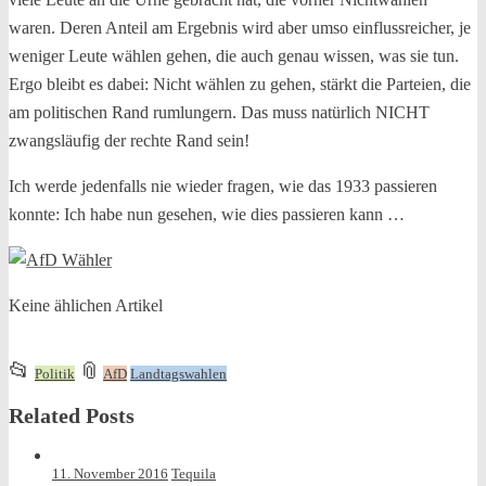
waren. Deren Anteil am Ergebnis wird aber umso einflussreicher, je
weniger Leute wählen gehen, die auch genau wissen, was sie tun.
Ergo bleibt es dabei: Nicht wählen zu gehen, stärkt die Parteien, die
am politischen Rand rumlungern. Das muss natürlich NICHT
zwangsläufig der rechte Rand sein!
Ich werde jedenfalls nie wieder fragen, wie das 1933 passieren
konnte: Ich habe nun gesehen, wie dies passieren kann …
Keine ählichen Artikel
This
and
📂
📎
Politik
AfD
Landtagswahlen
entry
tagged
Related Posts
was
posted
in
11. November 2016
Tequila