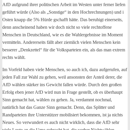
AfD aufgrund ihrer politischen Arbeit im Westen unter ferner liefen
geführt würde (Also als „Sonstige“ in den Hochrechnungen) und i
Osten knapp die 5% Hürde gschafft hätte. Das beruhigt einerseits,
denn anscheinend haben wir doch nicht so viele rechtoffene
Menschen in Deutschland, wie es die Wahlergebnisse im Moment
vermitteln. Andererseits fällt aber ziemlich vielen Menschen kein
besserer „Denkzettel“ für die Volksparteien ein, als das man extrem
rechts wählt.
Im Vorfeld haben viele Menschen, so auch ich, dazu aufgerufen, auf
jeden Fall zur Wahl zu gehen, weil ansonsten der Anteil derer, die
AfD wählen stärker ins Gewicht fallen würde. Durch den großen
Erfolg eben jener AfD wird nun in Frage gestellt, ob es überhaupt
Sinn gemacht hat, wählen zu gehen. Ja, verdammt nochmal,
natürlich hat das Ganze Sinn gemacht. Denn, das Splitter und
Randparteien ihre Unterstützer mobilisiert bekommen, ist ja nichts
Neues. So verwundert es auch nicht wirklich, dass die AfD sehr
viele Leute an die Urne gebracht hat, die vorher Nichtwählen