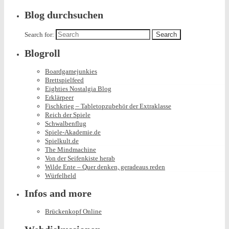
Blog durchsuchen
Search for:
Blogroll
Boardgamejunkies
Brettspielfeed
Eighties Nostalgia Blog
Erklärpeer
Fischkrieg – Tabletopzubehör der Extraklasse
Reich der Spiele
Schwalbenflug
Spiele-Akademie.de
Spielkult.de
The Mindmachine
Von der Seifenkiste herab
Wilde Ente – Quer denken, geradeaus reden
Würfelheld
Infos and more
Brückenkopf Online