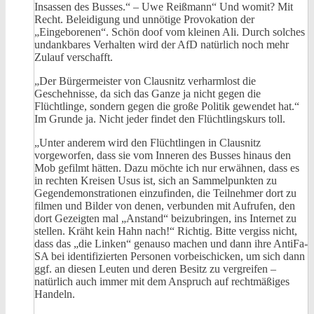
Insassen des Busses.“ – Uwe Reißmann“ Und womit? Mit
Recht. Beleidigung und unnötige Provokation der
„Eingeborenen“. Schön doof vom kleinen Ali. Durch solches
undankbares Verhalten wird der AfD natürlich noch mehr
Zulauf verschafft.
„Der Bürgermeister von Clausnitz verharmlost die
Geschehnisse, da sich das Ganze ja nicht gegen die
Flüchtlinge, sondern gegen die große Politik gewendet hat.“
Im Grunde ja. Nicht jeder findet den Flüchtlingskurs toll.
„Unter anderem wird den Flüchtlingen in Clausnitz
vorgeworfen, dass sie vom Inneren des Busses hinaus den
Mob gefilmt hätten. Dazu möchte ich nur erwähnen, dass es
in rechten Kreisen Usus ist, sich an Sammelpunkten zu
Gegendemonstrationen einzufinden, die Teilnehmer dort zu
filmen und Bilder von denen, verbunden mit Aufrufen, den
dort Gezeigten mal „Anstand“ beizubringen, ins Internet zu
stellen. Kräht kein Hahn nach!“ Richtig. Bitte vergiss nicht,
dass das „die Linken“ genauso machen und dann ihre AntiFa-
SA bei identifizierten Personen vorbeischicken, um sich dann
ggf. an diesen Leuten und deren Besitz zu vergreifen –
natürlich auch immer mit dem Anspruch auf rechtmäßiges
Handeln.