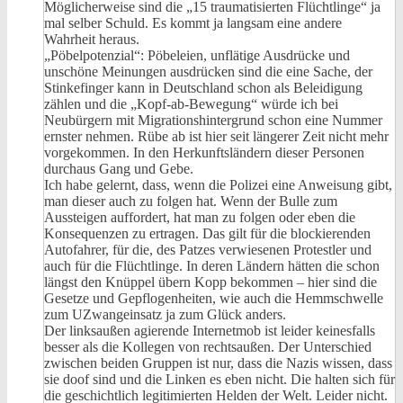
Möglicherweise sind die „15 traumatisierten Flüchtlinge“ ja
mal selber Schuld. Es kommt ja langsam eine andere
Wahrheit heraus.
„Pöbelpotenzial“: Pöbeleien, unflätige Ausdrücke und
unschöne Meinungen ausdrücken sind die eine Sache, der
Stinkefinger kann in Deutschland schon als Beleidigung
zählen und die „Kopf-ab-Bewegung“ würde ich bei
Neubürgern mit Migrationshintergrund schon eine Nummer
ernster nehmen. Rübe ab ist hier seit längerer Zeit nicht mehr
vorgekommen. In den Herkunftsländern dieser Personen
durchaus Gang und Gebe.
Ich habe gelernt, dass, wenn die Polizei eine Anweisung gibt,
man dieser auch zu folgen hat. Wenn der Bulle zum
Aussteigen auffordert, hat man zu folgen oder eben die
Konsequenzen zu ertragen. Das gilt für die blockierenden
Autofahrer, für die, des Patzes verwiesenen Protestler und
auch für die Flüchtlinge. In deren Ländern hätten die schon
längst den Knüppel übern Kopp bekommen – hier sind die
Gesetze und Gepflogenheiten, wie auch die Hemmschwelle
zum UZwangeinsatz ja zum Glück anders.
Der linksaußen agierende Internetmob ist leider keinesfalls
besser als die Kollegen von rechtsaußen. Der Unterschied
zwischen beiden Gruppen ist nur, dass die Nazis wissen, dass
sie doof sind und die Linken es eben nicht. Die halten sich für
die geschichtlich legitimierten Helden der Welt. Leider nicht.