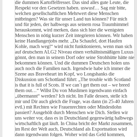
die dummen Kartoffelfresser. Das sind alles gute Leute, die
Respekt vor den Gesetzen haben. uswusf… Sag mir bitte,
welchen gesellschaftlichen Mehrwert diese Menschen
mitbringen? Was sie für unser Land tun können? Für mich
und für jeden, der halbwegs aus seinem rosa Traumhimmel
herauskommt, wird merken, dass sich hier die wenigsten
Menschen in nötig kurzer Zeit integrieren können. Wir haben
keine Handlangerjobs mehr. „Da Schaufel, dort Haufen
Kohle, mach weg!“ wird nicht funktionieren, wenn man sich
auf deutschem ALG2 Niveau einen verhältnismäßigen Luxus
gönnt, den man in seinem Dorf oder seine Strohhütte hätte nie
bekommen können. Und die dummen Deutschen holen uns
auch noch die Familien nach. Irgendwie habe ich immer die
Szene aus Braveheart im Kopf, wo Longshanks die
Diskussion um Schottland führt: „The trouble with Scotland
is that it is full of Scots. If we can´t get them out – we breed
them out…“ Willst Du von Muslimen irgendwann einfach
„übermannt“ werden? Ich nicht. Im Falle dessen, stelle ich
mir und Dir auch gleich die Frage, was dann (in 25-40 Jahren
evtl.) mit Rechten wie Frauenrechten oder Mindestlohn
passiert? Ausgehölt durch Menschen wie Dich. Stellen wir
uns weiter vor, dass es in Deutschland gegenwärtig halbwegs
wirtschaftlich gut läuft. In China bricht der Markt zusammen,
im Rest der Welt auch, Deutschland als Exportnation wird
dann irgendwann folgen. Woher wird das Geld kommen,