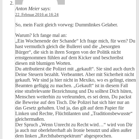
Anton Meier
says:
22. Februar 2016 at 16:24
So, mein Fazit gleich vorweg: Dummlinkes Gelaber.
Warum? Ich fange mal an:
„Ein Wochenende der Schande“ Ich frage mich, für wen? Du
hast vermutlich gleich die Bullerei und die „besorgten
Bürger“, die sich in ihren Sorgen von der Politik nicht
ernstgenommen fühlen auf dem Kicker und beschreibst
diesen mit blumigen Worten.
Du attributierst die Polizei mit „gekauft“. Sie sind auch durch
Deine Steuern bezahlt. Verbeamtet. Aber mit Sicherheit nicht
gekauft. Wir sind ja hier nicht in Mexiko, wo es gelingt, einen
Beamten gefügig zu machen. „Gekauft“ ist in diesem Fall
eine strafrelevante Bezeichnung und Du solltest Dich hüten,
Menschen weiterhin zu verleumden, es sei denn, Du packst
die Beweise auf den Tisch. Die Polizei hat sich hier nur an
das Gesetz gehalten. Und ja, das gilt auf dem Papier für
Linken und Rechte, Flüchtilanten und „Traditionsbewusste“
gleichermaßen.
Der Spruch „Wenn Unrecht zu Recht wird…“ wird von Dir
ja auch nur oberlehrerhaft als Ironie benutzt und allen außer
dem linken „Rechthaberspektrum“ abgesprochen.