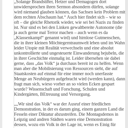
„Solange Brandstifter, Hetzer und Demagogen dort
unwidersprochen ihren Sermon absondern dürfen, solange
wird niemand glauben können, das Sachsen kein Problem mit
dem rechten Abschaum hat.“ Auch hier findet sich – wie so
oft – die gleiche Rhetorik wieder, wie sei bei Nazis zu finden
ist. Nur sind es bei den Linken gewaltbereite Autonome (die
ja auch gerne mal Terror machen – auch wenn es da
„Klassenkampf“ genannt wird) und hirnlose Gutmenschen,
die in ihrer kleinen Möchtegerntraumwelt leben und im Wahn
leider Utopie mit Realität verwechseln und eine absolut
unkontrollierte und ungesteuerte Einwanderung bejubeln, die
in ihrer Geschichte einmalig ist. Leider übersehen sie dabei
gerne, dass „das Volk“ ja durchaus bereit ist zu helfen. Wenn
man aber die Mobilisierung von Ressourcen sieht, die auf
Staatskosten auf einmal für eine immer noch unerfasste
Menge an Neubürgern aufgebracht wird (werden kann), dann
fragt man sich, wieso vorher an so vielen Ecken gespart
wurde? Wissenschaft und Forschung, Schulen und
Kindergärten, BEtreuung und Versorgung.
„„Wir sind das Volk“ war der Ausruf einer friedlichen
Demonstration, in der es darum ging, einem ganzen Land die
Fesseln einer Diktatur abzustreifen. Die Montagsdemos in
Leipzig und andren Städten waren eine Demonstration
dessen, wozu ein Volk in der Lage ist, wenn es Einig für