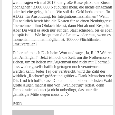
wenn, sagen wir mal 2017, die große Blase platzt, die Zinsen
hochgehen? 3.000.000 Neubürger mehr, die nichts eingezahlt
oder beiseite gelegt haben. Wo soll das Geld herkommen für
ALG2, für Ausbildung, für Integrationsmaßnahmen? Wenn
Du natürlich bereit bist, die Kosten für so einen Neubürger zu
übernehmen, ihm Obdach bietest, dann Hut ab und Respekt.
Aber Du wirst es auch nur auf den Staat schieben, bis es eben
zu spät ist…. Wie kriegt man die Leute wieder raus, wenn es
momentan nicht mal möglich ist, 100000 Flüchtilanten
umzuverteilen?
Daher nehme ich Dich beim Wort und sage „Ja, Ralf! Wehret
den Anfängen!“. Jetzt ist noch die Zeit, um die Notbremse zu
ziehen, um zu helfen mit Augenmaß und nicht mit Übermaß,
dass weder gesellschaftlich getragen noch verantwortet
werden kann. Jeder Tag der verstreicht, wird die Zahl der
wirklich „Rechten“ größer und größer – Dank Menschen wie
Dir. Und ich hoffe, dass Du dann nicht bei der nächsten Wahl
große Augen machst und von „Wahlbetrug“ redest, denn
Demokratie bedeutet ja nicht unbedingt, dass nur die
gemäßigte Mitte siegen muss… 🙁
Reply