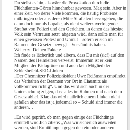
Du stellst es hin, als wäre die Provokation durch die
Flüchtilanten-Gören hinnehmbar gewesen. Mag sein. Aber in
einer Zeit, wo derer Viele kommen, die häufig Probleme
mitbringen oder aus deren Mitte Straftaten hervorgehen, die
dann doch nur als Lapalie, als nicht weiterzuverfolgende
Straftat von Polizei und den Gerichten, in denen das hiesige
Volk sein Vertrauen setzt, abgetan wird, dann sollte man für
einen gewissen Protest und Unmut – sofern er sich im
Rahmen der Gesetze bewegt – Verständnis haben.
Weiter zu Deinen Fakten:
Ich finde es lächerlich und albern, dass Du mit (sic!) auf den
Namen des Heimleiters verweist. Immerhin ist er kein
Mitglied der Pädogrünen und auch kein Mitglied der
Schießbefehl-SED-Linken.
„Der Chemnitzer Polizeipräsident Uwe Reißmann empfindet
das Verhalten der Beamten vor Ort in Clausnitz als
vollkommen richtig“. Und das wird sich auch in der
Untersuchung zeigen, dass alles im Rahmen und nach dem
Gesetz ablief. Klar, das wird natürlich einem Linken nicht
gefallen aber das ist ja jedesmal so – Schuld sind immer die
anderen…
„Es wird geprüft, ob man gegen einige der Flüchtlinge
ermittelt wird.Iich zitiere: „Was wir sicherlich ausweiten
werden, sind Ermittlungen gegen den ein oder anderen