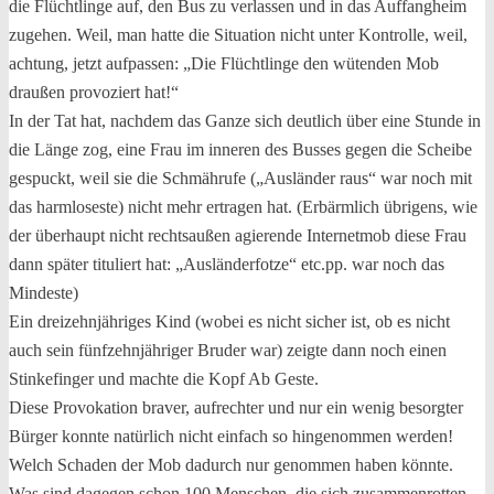
die Flüchtlinge auf, den Bus zu verlassen und in das Auffangheim
zugehen. Weil, man hatte die Situation nicht unter Kontrolle, weil,
achtung, jetzt aufpassen: „Die Flüchtlinge den wütenden Mob
draußen provoziert hat!“
In der Tat hat, nachdem das Ganze sich deutlich über eine Stunde in
die Länge zog, eine Frau im inneren des Busses gegen die Scheibe
gespuckt, weil sie die Schmährufe („Ausländer raus“ war noch mit
das harmloseste) nicht mehr ertragen hat. (Erbärmlich übrigens, wie
der überhaupt nicht rechtsaußen agierende Internetmob diese Frau
dann später tituliert hat: „Ausländerfotze“ etc.pp. war noch das
Mindeste)
Ein dreizehnjähriges Kind (wobei es nicht sicher ist, ob es nicht
auch sein fünfzehnjähriger Bruder war) zeigte dann noch einen
Stinkefinger und machte die Kopf Ab Geste.
Diese Provokation braver, aufrechter und nur ein wenig besorgter
Bürger konnte natürlich nicht einfach so hingenommen werden!
Welch Schaden der Mob dadurch nur genommen haben könnte.
Was sind dagegen schon 100 Menschen, die sich zusammenrotten