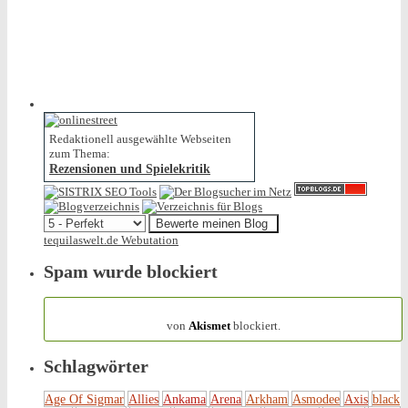
Redaktionell ausgewählte Webseiten
zum Thema:
Rezensionen und Spielekritik
tequilaswelt.de Webutation
Spam wurde blockiert
154.316 Spam
von
Akismet
blockiert.
Schlagwörter
Age Of Sigmar
Allies
Ankama
Arena
Arkham
Asmodee
Axis
black