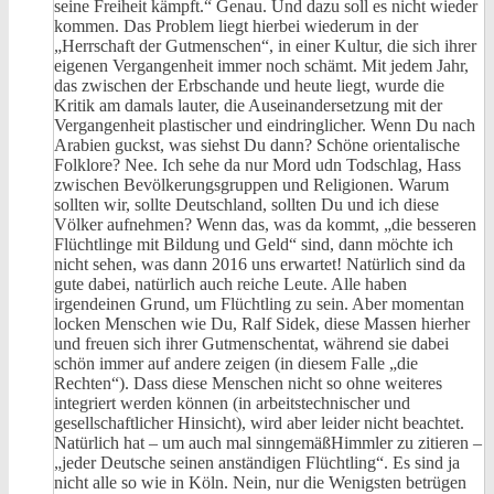
seine Freiheit kämpft.“ Genau. Und dazu soll es nicht wieder
kommen. Das Problem liegt hierbei wiederum in der
„Herrschaft der Gutmenschen“, in einer Kultur, die sich ihrer
eigenen Vergangenheit immer noch schämt. Mit jedem Jahr,
das zwischen der Erbschande und heute liegt, wurde die
Kritik am damals lauter, die Auseinandersetzung mit der
Vergangenheit plastischer und eindringlicher. Wenn Du nach
Arabien guckst, was siehst Du dann? Schöne orientalische
Folklore? Nee. Ich sehe da nur Mord udn Todschlag, Hass
zwischen Bevölkerungsgruppen und Religionen. Warum
sollten wir, sollte Deutschland, sollten Du und ich diese
Völker aufnehmen? Wenn das, was da kommt, „die besseren
Flüchtlinge mit Bildung und Geld“ sind, dann möchte ich
nicht sehen, was dann 2016 uns erwartet! Natürlich sind da
gute dabei, natürlich auch reiche Leute. Alle haben
irgendeinen Grund, um Flüchtling zu sein. Aber momentan
locken Menschen wie Du, Ralf Sidek, diese Massen hierher
und freuen sich ihrer Gutmenschentat, während sie dabei
schön immer auf andere zeigen (in diesem Falle „die
Rechten“). Dass diese Menschen nicht so ohne weiteres
integriert werden können (in arbeitstechnischer und
gesellschaftlicher Hinsicht), wird aber leider nicht beachtet.
Natürlich hat – um auch mal sinngemäßHimmler zu zitieren –
„jeder Deutsche seinen anständigen Flüchtling“. Es sind ja
nicht alle so wie in Köln. Nein, nur die Wenigsten betrügen