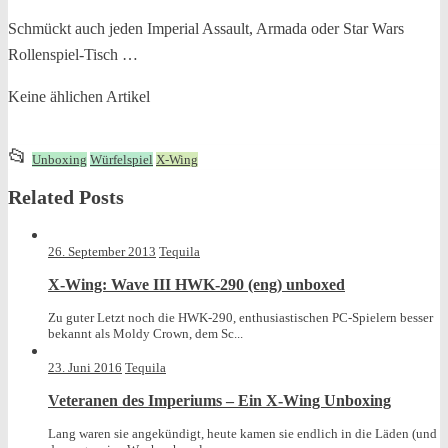
Schmückt auch jeden Imperial Assault, Armada oder Star Wars
Rollenspiel-Tisch …
Keine ählichen Artikel
This
📂
Unboxing
Würfelspiel
X-Wing
entry
Related Posts
was
posted
in
26. September 2013
Tequila
X-Wing: Wave III HWK-290 (eng) unboxed
Zu guter Letzt noch die HWK-290, enthusiastischen PC-Spielern besser
bekannt als Moldy Crown, dem Sc...
23. Juni 2016
Tequila
Veteranen des Imperiums – Ein X-Wing Unboxing
Lang waren sie angekündigt, heute kamen sie endlich in die Läden (und