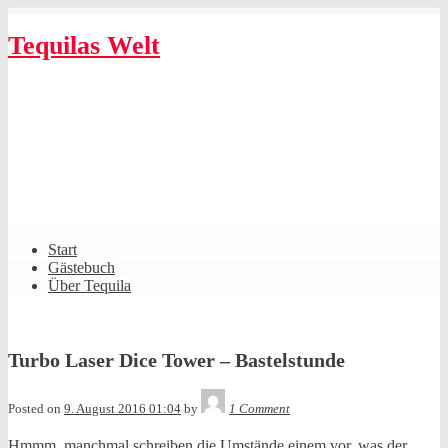
Skip
to
Tequilas Welt
content
Shrunk
Expand
Primary
Start
Navigation
Gästebuch
Über Tequila
Turbo Laser Dice Tower – Bastelstunde
Tequila
Posted on
9. August 2016 01:04
by
1 Comment
Hmmm, manchmal schreiben die Umstände einem vor, was der