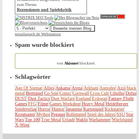
zum Thema:
Rezensionen und Spielekritik
tequilaswelt.de Webutation
Spam wurde blockiert
154.319 Spam
von
Akismet
blockiert.
Schlagwörter
Age Of Sigmar
Allies
Ankama
Arena
Arkham
Asmodee
Axis
black
metal
Brettspiel
Co-Sim
Comic
Cornwall
Cross Cult
Cthulhu
Dofus
DUST
Dust Tactics
Dust Warfare
England
Erdogan
Fantasy Flight
Games
FFG
Filme
Games Workshop
Heavy Metal
Heidelberger
Spieleverlag
Horror
Humor
Japanime
Kartenspiel
Kickstarter
Krosmaster
Mythos
Pegasus
Rollenspiel
Spiel des Jahres
SSU
Star
Wars
Top 100
True Metal
Urlaub
Wakfu
Warhammer
Würfelspiel
X-Wing