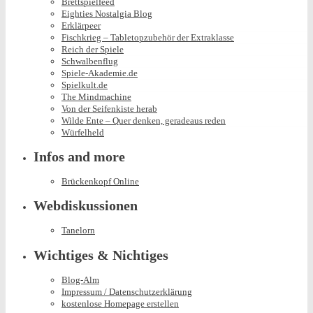
Brettspielfeed
Eighties Nostalgia Blog
Erklärpeer
Fischkrieg – Tabletopzubehör der Extraklasse
Reich der Spiele
Schwalbenflug
Spiele-Akademie.de
Spielkult.de
The Mindmachine
Von der Seifenkiste herab
Wilde Ente – Quer denken, geradeaus reden
Würfelheld
Infos and more
Brückenkopf Online
Webdiskussionen
Tanelorn
Wichtiges & Nichtiges
Blog-Alm
Impressum / Datenschutzerklärung
kostenlose Homepage erstellen