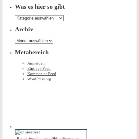
Was es hier so gibt
Was
es
hier
Archiv
so
gibt
Archiv
Metabereich
Anmelden
Eintrags-Feed
Kommentar-Feed
WordPress.org
Redaktionell ausgewählte Webseiten