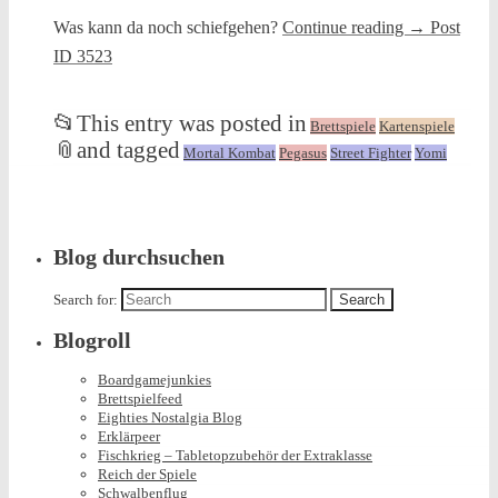
Was kann da noch schiefgehen?
Continue reading
→
Post
ID 3523
📂
This entry was posted in
Brettspiele
Kartenspiele
📎
and tagged
Mortal Kombat
Pegasus
Street Fighter
Yomi
Blog durchsuchen
Search for:
Blogroll
Boardgamejunkies
Brettspielfeed
Eighties Nostalgia Blog
Erklärpeer
Fischkrieg – Tabletopzubehör der Extraklasse
Reich der Spiele
Schwalbenflug