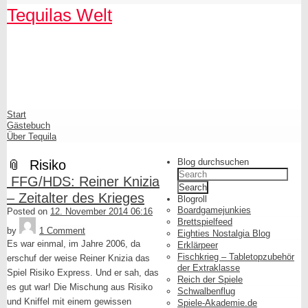
Skip
Skip
Skip
Skip
Skip
Skip
Skip
Skip
Skip
Skip
Tequilas Welt
to
to
to
to
to
to
to
to
to
to
content
SEARCH-
LINKS-
CATEGORIES-
ARCHIVES-
META-
FACEBOOK-
TEXT-
AKISMET_WIDGET-
TAG_CLOUD-
3
3
3
3
3
LIKE-
3
2
3
BUTTON-
GENERATOR
Shrunk
Expand
Primary
Start
Navigation
Gästebuch
Über Tequila
Blog durchsuchen
Risiko
Search
FFG/HDS: Reiner Knizia
for:
– Zeitalter des Krieges
Blogroll
Boardgamejunkies
Posted on
12. November 2014 06:16
Tequila
Brettspielfeed
by
1 Comment
Eighties Nostalgia Blog
Es war einmal, im Jahre 2006, da
Erklärpeer
Fischkrieg – Tabletopzubehör
erschuf der weise Reiner Knizia das
der Extraklasse
Spiel Risiko Express. Und er sah, das
Reich der Spiele
es gut war! Die Mischung aus Risiko
Schwalbenflug
und Kniffel mit einem gewissen
Spiele-Akademie.de