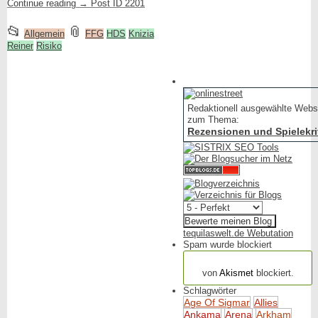
Continue reading
→
Post ID 2201
This
and
📂
📎
Allgemein
FFG
HDS
Knizia
Reiner
entry
Risiko
tagged
was
posted
in
Redaktionell ausgewählte Webs
zum Thema:
Rezensionen und Spielekri
tequilaswelt.de Webutation
Spam wurde blockiert
154.314 Spam
von
Akismet
blockiert.
Schlagwörter
Age Of Sigmar
Allies
Ankama
Arena
Arkham