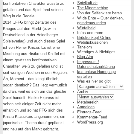
Spielkult.de
konfrontativen Charakter wusste zu
The Mindmachine
gefallen und das Spiel fand seinen
Von der Seifenkiste herab
Weg in die Regale.
Wilde Ente – Quer denken,
2014…FFG bringt Zeitalter des
geradeaus reden
Würfelheld
Krieges auf den Markt (bzw. in
Infos and more
Deutschland ja der Heidelberger
Brückenkopf Online
Spieleverlag) und auch dieses Spiel
Webdiskussionen
Tanelorn
ist von Reiner Knizia. Es ist eine
Wichtiges & Nichtiges
Mischung aus Risiko und Kniffel mit
Blog-Alm
einem gewissen konfrontativen
Impressum /
Charakter, weiß zu gefallen und ist
Datenschutzerklärung
kostenlose Homepage
seit wenigen Wochen in den Regalen.
erstellen
Äh, Moment…das klingt ähnlich,
Was es hier so gibt
sogar identisch? Das liegt vermutlich
Was
es
da dran, weil es sich um das gleiche
Archiv
hier
Archiv
Spiel handelt. Risiko Express ist
so
Metabereich
schon seit einiger Zeit nicht mehr
gibt
Anmelden
erhältlich und so hat FFG sich des
Eintrags-Feed
Knizia-Klassikers angenommen, ein
Kommentar-Feed
WordPress.org
japanisches Thema drauf gepflanzt
und neu auf den Markt gebracht.