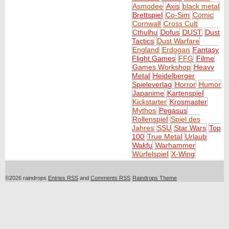
Asmodee
Axis
black metal
Brettspiel
Co-Sim
Comic
Cornwall
Cross Cult
Cthulhu
Dofus
DUST
Dust
Tactics
Dust Warfare
England
Erdogan
Fantasy
Flight Games
FFG
Filme
Games Workshop
Heavy
Metal
Heidelberger
Spieleverlag
Horror
Humor
Japanime
Kartenspiel
Kickstarter
Krosmaster
Mythos
Pegasus
Rollenspiel
Spiel des
Jahres
SSU
Star Wars
Top
100
True Metal
Urlaub
Wakfu
Warhammer
Würfelspiel
X-Wing
©2026 raindrops
Entries RSS
and
Comments RSS
Raindrops Theme