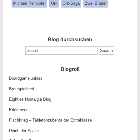
entry
tagged
Michael Peinkofer
Ork
Ork-Saga
Zwei Brüder
was
posted
in
Blog durchsuchen
Search
for:
Blogroll
Boardgamejunkies
Brettspielfeed
Eighties Nostalgia Blog
Erklärpeer
Fischkrieg – Tabletopzubehör der Extraklasse
Reich der Spiele