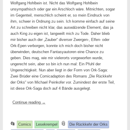
Wolfgang Hohlbein ist. Nicht das Wolfgang Hohlbein
unsympathisch oder gar ein Arschloch wäre. Mitnichten, sogar
im Gegenteil, menschlich scheint er, so mein Eindruck von
ihm, schwer in Ordnung zu sein. Ich komme einfach auf seine
Art zu schreiben nicht klar, das auswälzende Element, das ja
auch King zu eigen ist, langweilt mich zu Tode. Daher blieb
mir bisher auch der „Zauber“ diverser Zwergen-, Elfen- oder
Ork-Epen verborgen, konnte ich mich doch bisher nicht
überwinden, deutschen Fantasyautoren eine Chance zu
geben. Dies mag, wie mir vielerorts vorgeworfen wurde,
ungerecht sein, aber so bin ich nun mal: Ein Pfuhl der
Ungerechtigkeit. Nun aber liegt in der Form von Ork-Saga:
Zwei Brüder eine Comicadaption des Romans „Die Rückkehr
der Orks“ von Michael Peinkofer vor. Zumindest der erste Teil,
ist diese Ork-Saga doch auf 4 Bände ausgelegt.
Continue reading
→
This
and
📎
📂
Comics
Lesekrempel
Die Rückkehr der Orks