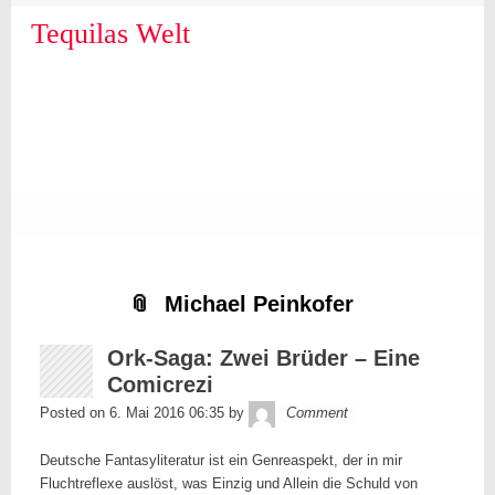
Skip
Skip
Skip
Skip
Skip
Skip
Skip
Skip
Skip
Skip
to
to
to
to
to
to
to
to
to
to
Tequilas Welt
content
SEARCH-
LINKS-
CATEGORIES-
ARCHIVES-
META-
FACEBOOK-
TEXT-
AKISMET_WIDGET-
TAG_CLOUD-
3
3
3
3
3
LIKE-
3
2
3
BUTTON-
GENERATOR
Michael Peinkofer
Ork-Saga: Zwei Brüder – Eine
Comicrezi
Tequila
Posted on
6. Mai 2016 06:35
by
Comment
Deutsche Fantasyliteratur ist ein Genreaspekt, der in mir
Fluchtreflexe auslöst, was Einzig und Allein die Schuld von