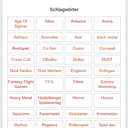
Schlagwörter
Age Of
Allies
Ankama
Arena
Sigmar
Arkham
Asmodee
Axis
black metal
Brettspiel
Co-Sim
Comic
Cornwall
Cross Cult
Cthulhu
Dofus
DUST
Dust Tactics
Dust Warfare
England
Erdogan
Fantasy Flight
FFG
Filme
Games
Games
Workshop
Heavy Metal
Heidelberger
Horror
Humor
Spieleverlag
Japanime
Kartenspiel
Kickstarter
Krosmaster
Mythos
Pegasus
Rollenspiel
Spiel des