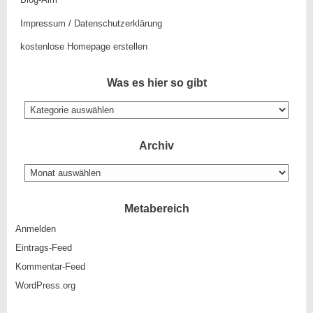
Impressum / Datenschutzerklärung
kostenlose Homepage erstellen
Was es hier so gibt
Was
es
hier
so
Archiv
gibt
Archiv
Metabereich
Anmelden
Eintrags-Feed
Kommentar-Feed
WordPress.org