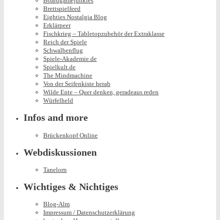
Boardgamejunkies
Brettspielfeed
Eighties Nostalgia Blog
Erklärpeer
Fischkrieg – Tabletopzubehör der Extraklasse
Reich der Spiele
Schwalbenflug
Spiele-Akademie.de
Spielkult.de
The Mindmachine
Von der Seifenkiste herab
Wilde Ente – Quer denken, geradeaus reden
Würfelheld
Infos and more
Brückenkopf Online
Webdiskussionen
Tanelorn
Wichtiges & Nichtiges
Blog-Alm
Impressum / Datenschutzerklärung