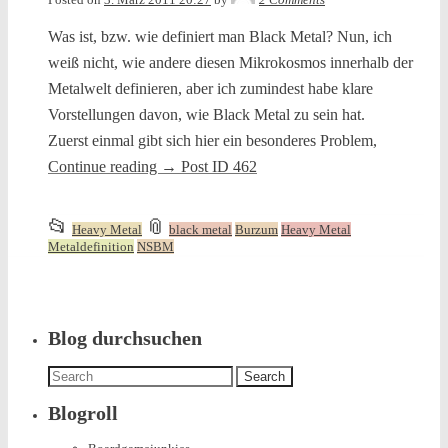
Was ist, bzw. wie definiert man Black Metal? Nun, ich
weiß nicht, wie andere diesen Mikrokosmos innerhalb der
Metalwelt definieren, aber ich zumindest habe klare
Vorstellungen davon, wie Black Metal zu sein hat.
Zuerst einmal gibt sich hier ein besonderes Problem,
Continue reading
→
Post ID 462
This
and
📂
📎
Heavy Metal
black metal
Burzum
Heavy Metal
entry
tagged
Metaldefinition
NSBM
was
posted
in
Blog durchsuchen
Search
for:
Blogroll