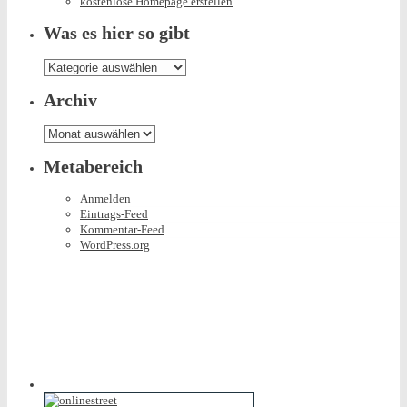
kostenlose Homepage erstellen
Was es hier so gibt
Was
es
hier
Archiv
so
gibt
Archiv
Metabereich
Anmelden
Eintrags-Feed
Kommentar-Feed
WordPress.org