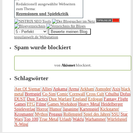
Redaktionell ausgewählte Webseiten
zum Thema:
Rezensionen und Spielekritik
tequilaswelt.de Webutation
Spam wurde blockiert
154.317 Spam
von
Akismet
blockiert.
Schlagwörter
Age Of Sigmar
Allies
Ankama
Arena
Arkham
Asmodee
Axis
black
metal
Brettspiel
Co-Sim
Comic
Cornwall
Cross Cult
Cthulhu
Dofus
DUST
Dust Tactics
Dust Warfare
England
Erdogan
Fantasy Flight
Games
FFG
Filme
Games Workshop
Heavy Metal
Heidelberger
Spieleverlag
Horror
Humor
Japanime
Kartenspiel
Kickstarter
Krosmaster
Mythos
Pegasus
Rollenspiel
Spiel des Jahres
SSU
Star
Wars
Top 100
True Metal
Urlaub
Wakfu
Warhammer
Würfelspiel
X-Wing