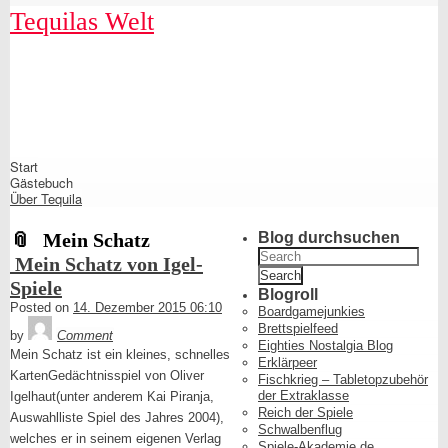
Skip
Skip
Skip
Skip
Skip
Skip
Skip
Skip
Skip
Skip
Tequilas Welt
to
to
to
to
to
to
to
to
to
to
content
SEARCH-
LINKS-
CATEGORIES-
ARCHIVES-
META-
FACEBOOK-
TEXT-
AKISMET_WIDGET-
TAG_CLOUD-
3
3
3
3
3
LIKE-
3
2
3
BUTTON-
GENERATOR
Shrunk
Expand
Start
Primary
Gästebuch
Navigation
Über Tequila
Mein Schatz
Blog durchsuchen
Search
Mein Schatz von Igel-
for:
Spiele
Blogroll
Posted on
14. Dezember 2015 06:10
Boardgamejunkies
Tequila
Brettspielfeed
by
Comment
Eighties Nostalgia Blog
Mein Schatz ist ein kleines, schnelles
Erklärpeer
KartenGedächtnisspiel von Oliver
Fischkrieg – Tabletopzubehör
der Extraklasse
Igelhaut(unter anderem Kai Piranja,
Reich der Spiele
Auswahlliste Spiel des Jahres 2004),
Schwalbenflug
welches er in seinem eigenen Verlag
Spiele-Akademie.de