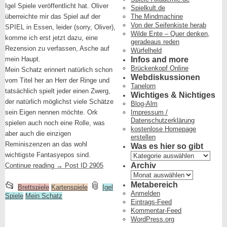
Igel Spiele veröffentlicht hat. Oliver
Spielkult.de
überreichte mir das Spiel auf der
The Mindmachine
Von der Seifenkiste herab
SPIEL in Essen, leider (sorry, Oliver),
Wilde Ente – Quer denken,
komme ich erst jetzt dazu, eine
geradeaus reden
Rezension zu verfassen, Asche auf
Würfelheld
mein Haupt.
Infos and more
Brückenkopf Online
Mein Schatz erinnert natürlich schon
Webdiskussionen
vom Titel her an Herr der Ringe und
Tanelorn
tatsächlich spielt jeder einen Zwerg,
Wichtiges & Nichtiges
der natürlich möglichst viele Schätze
Blog-Alm
sein Eigen nennen möchte. Ork
Impressum /
Datenschutzerklärung
spielen auch noch eine Rolle, was
kostenlose Homepage
aber auch die einzigen
erstellen
Reminiszenzen an das wohl
Was es hier so gibt
Was
wichtigste Fantasyepos sind.
es
Archiv
Continue reading
→
Post ID 2905
hier
Archiv
so
This
and
📂
📎
Metabereich
gibt
Brettspiele
Kartenspiele
Igel
Anmelden
Spiele
entry
Mein Schatz
tagged
Eintrags-Feed
was
Kommentar-Feed
WordPress.org
posted