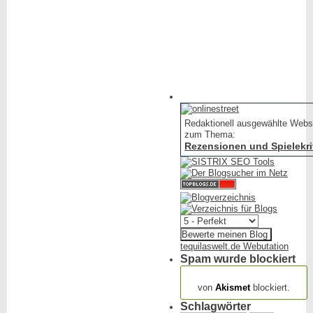
in
Redaktionell ausgewählte Webs
zum Thema:
Rezensionen und Spielekri
tequilaswelt.de Webutation
Spam wurde blockiert
154.316 Spam
von
Akismet
blockiert.
Schlagwörter