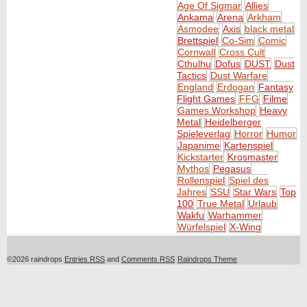
Age Of Sigmar
Allies
Ankama
Arena
Arkham
Asmodee
Axis
black metal
Brettspiel
Co-Sim
Comic
Cornwall
Cross Cult
Cthulhu
Dofus
DUST
Dust
Tactics
Dust Warfare
England
Erdogan
Fantasy
Flight Games
FFG
Filme
Games Workshop
Heavy
Metal
Heidelberger
Spieleverlag
Horror
Humor
Japanime
Kartenspiel
Kickstarter
Krosmaster
Mythos
Pegasus
Rollenspiel
Spiel des
Jahres
SSU
Star Wars
Top
100
True Metal
Urlaub
Wakfu
Warhammer
Würfelspiel
X-Wing
©2026 raindrops
Entries RSS
and
Comments RSS
Raindrops Theme