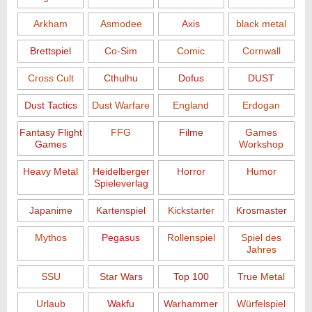
Arkham
Asmodee
Axis
black metal
Brettspiel
Co-Sim
Comic
Cornwall
Cross Cult
Cthulhu
Dofus
DUST
Dust Tactics
Dust Warfare
England
Erdogan
Fantasy Flight
FFG
Filme
Games
Games
Workshop
Heavy Metal
Heidelberger
Horror
Humor
Spieleverlag
Japanime
Kartenspiel
Kickstarter
Krosmaster
Mythos
Pegasus
Rollenspiel
Spiel des
Jahres
SSU
Star Wars
Top 100
True Metal
Urlaub
Wakfu
Warhammer
Würfelspiel