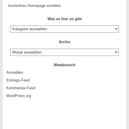
kostenlose Homepage erstellen
Was es hier so gibt
Was
es
hier
Archiv
so
gibt
Archiv
Metabereich
Anmelden
Eintrags-Feed
Kommentar-Feed
WordPress.org