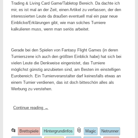
Trading & Living Card Game/Tabletop Bereich. Da dachte ich
mir, es ist mal an der Zeit, einen Artikel zu verfassen, der den
interessierten Leute da draußen eventuell mal ein paar neue
Einblicke/Erklärungen gibt, wie man solches Turniere
kalkulieren muss, wenn man seriös arbeitet.
Gerade bei den Spielen von Fantasy Flight Games (in deren
Turnierszene ich auch den größten Einblick habe) hat sich bei
vielen Leute die Denkweise eingenistet, das Turniere
möglichst günstig anzubieten sind, am Besten im einstelligen
Eurobereich. Ein Turnierveranstalter darf keinesfalls etwas an
einem Turnier verdienen, das ist doch bitteschön alles als
Werbung zu verstehen.
Continue reading
→
This
and
📎
📂
Brettspiele
Hintergrundinfos
Magic
Netrunner
entry