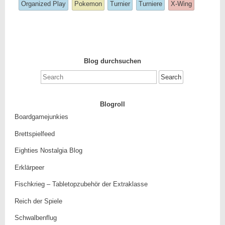
tagged
Organized Play
Pokemon
Turnier
Turniere
X-Wing
was
posted
in
Blog durchsuchen
Search
for:
Blogroll
Boardgamejunkies
Brettspielfeed
Eighties Nostalgia Blog
Erklärpeer
Fischkrieg – Tabletopzubehör der Extraklasse
Reich der Spiele
Schwalbenflug