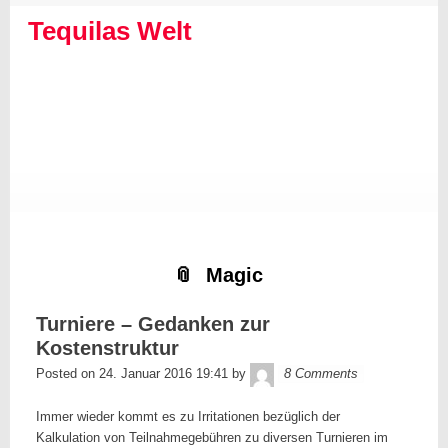
Skip
Skip
Skip
Skip
Skip
Skip
Skip
Skip
Skip
Skip
to
to
to
to
to
to
to
to
to
to
Tequilas Welt
content
SEARCH-
LINKS-
CATEGORIES-
ARCHIVES-
META-
FACEBOOK-
TEXT-
AKISMET_WIDGET-
TAG_CLOUD-
3
3
3
3
3
LIKE-
3
2
3
BUTTON-
GENERATOR
Magic
Turniere – Gedanken zur
Kostenstruktur
Tequila
Posted on
24. Januar 2016 19:41
by
8 Comments
Immer wieder kommt es zu Irritationen bezüglich der
Kalkulation von Teilnahmegebühren zu diversen Turnieren im