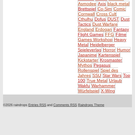
Asmodee
Axis
black metal
Brettspiel
Co-Sim
Comic
Cornwall
Cross Cult
Cthulhu
Dofus
DUST
Dust
Tactics
Dust Warfare
England
Erdogan
Fantasy
Flight Games
FFG
Filme
Games Workshop
Heavy
Metal
Heidelberger
Spieleverlag
Horror
Humor
Japanime
Kartenspiel
Kickstarter
Krosmaster
Mythos
Pegasus
Rollenspiel
Spiel des
Jahres
SSU
Star Wars
Top
100
True Metal
Urlaub
Wakfu
Warhammer
Würfelspiel
X-Wing
©2026 raindrops
Entries RSS
and
Comments RSS
Raindrops Theme