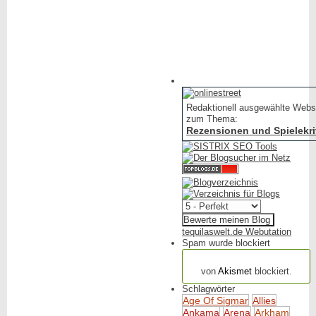
posted
in
Redaktionell ausgewählte Webs
zum Thema:
Rezensionen und Spielekri
tequilaswelt.de Webutation
Spam wurde blockiert
154.318 Spam
von
Akismet
blockiert.
Schlagwörter
Age Of Sigmar
Allies
Ankama
Arena
Arkham