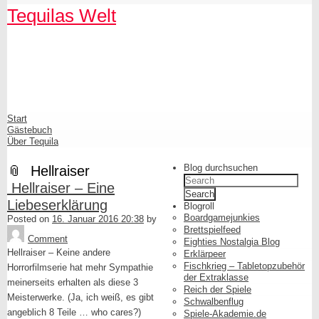
Skip
Skip
Skip
Skip
Skip
Skip
Skip
Skip
Skip
Skip
Tequilas Welt
to
to
to
to
to
to
to
to
to
to
content
SEARCH-
LINKS-
CATEGORIES-
ARCHIVES-
META-
FACEBOOK-
TEXT-
AKISMET_WIDGET-
TAG_CLOUD-
3
3
3
3
3
LIKE-
3
2
3
BUTTON-
GENERATOR
Shrunk
Expand
Primary
Start
Navigation
Gästebuch
Über Tequila
Blog durchsuchen
Hellraiser
Search
Hellraiser – Eine
for:
Liebeserklärung
Blogroll
Boardgamejunkies
Posted on
16. Januar 2016 20:38
by
Tequila
Brettspielfeed
Comment
Eighties Nostalgia Blog
Hellraiser – Keine andere
Erklärpeer
Fischkrieg – Tabletopzubehör
Horrorfilmserie hat mehr Sympathie
der Extraklasse
meinerseits erhalten als diese 3
Reich der Spiele
Meisterwerke. (Ja, ich weiß, es gibt
Schwalbenflug
angeblich 8 Teile … who cares?)
Spiele-Akademie.de