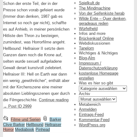
Spielkult.de
Schon der erste Teil, der in der
The Mindmachine
Presse schon vorab gefeiert wurde
Von der Seifenkiste herab
(Immer dran denken, 1987 gab es
Wilde Ente – Quer denken,
Internet so noch gar nicht), schaffte
geradeaus reden
Würfelheld
es auf Anhieb, in meiner persönlichen
Infos and more
Hitliste den Thron zu besteigen,
Brückenkopf Online
zumindest, was Horrorfilme angeht.
Webdiskussionen
Tanelorn
Hellbound: Hellraiser II setzte dem
Wichtiges & Nichtiges
Ganzen dann noch die Krone auf,
Blog-Alm
selten wurde sexuell aufgeladene
Impressum /
Gewalt derart kunstvoll zelebriert.
Datenschutzerklärung
kostenlose Homepage
Hellraiser III: Hell on Earth war dann
erstellen
ein wenig „gewöhnlicher“, enthält aber
Was es hier so gibt
mit der Kirchenszene eine meiner
Was
es
absoluten Lieblingsszenen quer durch
Archiv
hier
Archiv
die Filmgeschichte.
Continue reading
so
Metabereich
→
Post ID 2999
gibt
Anmelden
Eintrags-Feed
This
and
📂
📎
Filme und Serien
Barker
Kommentar-Feed
Clive Barker
entry
Hellbound
Hellraiser
tagged
WordPress.org
Horror
Mediabook
Pinhead
was