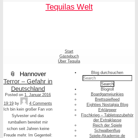
Skip
Skip
Skip
Skip
Skip
Skip
Skip
Skip
Skip
Skip
Tequilas Welt
to
to
to
to
to
to
to
to
to
to
content
SEARCH-
LINKS-
CATEGORIES-
ARCHIVES-
META-
FACEBOOK-
TEXT-
AKISMET_WIDGET-
TAG_CLOUD-
3
3
3
3
3
LIKE-
3
2
3
BUTTON-
GENERATOR
Shrunk
Expand
Primary
Start
Navigation
Gästebuch
Über Tequila
Blog durchsuchen
Hannover
Search
Terror – Gefahr in
for:
Deutschland
Blogroll
Boardgamejunkies
Posted on
1. Januar 2016
Tequila
Brettspielfeed
19:19
by
4 Comments
Eighties Nostalgia Blog
Ich bin kein großer Fan von
Erklärpeer
Fischkrieg – Tabletopzubehör
Sylvester und das
der Extraklasse
rumballern bereitet mir
Reich der Spiele
schon seit Jahren keine
Schwalbenflug
Freude mehr. Im Gegenteil:
Spiele-Akademie.de