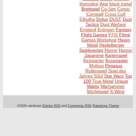
Asmodee
Axis
black metal
Brettspiel
Co-Sim
Comic
Cornwall
Cross Cult
Cthulhu
Dofus
DUST
Dust
Tactics
Dust Warfare
England
Erdogan
Fantasy
Flight Games
FFG
Filme
Games Workshop
Heavy
Metal
Heidelberger
Spieleverlag
Horror
Humor
Japanime
Kartenspiel
Kickstarter
Krosmaster
Mythos
Pegasus
Rollenspiel
Spiel des
Jahres
SSU
Star Wars
Top
100
True Metal
Urlaub
Wakfu
Warhammer
Würfelspiel
X-Wing
©2026 raindrops
Entries RSS
and
Comments RSS
Raindrops Theme