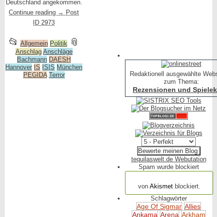
Deutschland angekommen.
Continue reading
→
Post
ID 2973
This
and
📂
📎
Allgemein
Politik
Anschlag
entry
Anschläge
tagged
Bachmann
DAESH
was
Hannover
IS
ISIS
München
Redaktionell ausgewählte Web
PEGIDA
Terror
posted
zum Thema:
in
Rezensionen und Spielekr
tequilaswelt.de Webutation
Spam wurde blockiert
154.316 Spam
von
Akismet
blockiert.
Schlagwörter
Age Of Sigmar
Allies
Ankama
Arena
Arkham