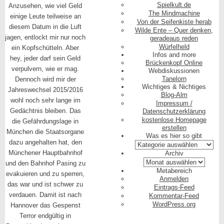
Spielkult.de
Anzusehen, wie viel Geld
The Mindmachine
einige Leute teilweise an
Von der Seifenkiste herab
diesem Datum in die Luft
Wilde Ente – Quer denken,
jagen, entlockt mir nur noch
geradeaus reden
Würfelheld
ein Kopfschütteln. Aber
Infos and more
hey, jeder darf sein Geld
Brückenkopf Online
verpulvern, wie er mag.
Webdiskussionen
Tanelorn
Dennoch wird mir der
Wichtiges & Nichtiges
Jahreswechsel 2015/2016
Blog-Alm
wohl noch sehr lange im
Impressum /
Gedächtnis bleiben. Das
Datenschutzerklärung
kostenlose Homepage
die Gefährdungslage in
erstellen
München die Staatsorgane
Was es hier so gibt
dazu angehalten hat, den
Was
es
Münchener Hauptbahnhof
Archiv
hier
Archiv
und den Bahnhof Pasing zu
so
Metabereich
evakuieren und zu sperren,
gibt
Anmelden
das war und ist schwer zu
Eintrags-Feed
verdauen. Damit ist nach
Kommentar-Feed
WordPress.org
Hannover das Gespenst
Terror endgültig in