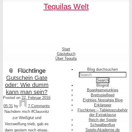
Skip
Skip
Skip
Skip
Skip
Skip
Skip
Skip
Skip
Skip
Tequilas Welt
to
to
to
to
to
to
to
to
to
to
content
SEARCH-
LINKS-
CATEGORIES-
ARCHIVES-
META-
FACEBOOK-
TEXT-
AKISMET_WIDGET-
TAG_CLOUD-
3
3
3
3
3
LIKE-
3
2
3
BUTTON-
GENERATOR
Shrunk
Expand
Primary
Start
Navigation
Gästebuch
Über Tequila
Blog durchsuchen
Flüchtlinge
Search
Gutschein Gate
for:
oder: Wie dumm
Blogroll
Boardgamejunkies
kann man sein?
Brettspielfeed
Posted on
22. Februar 2016
Eighties Nostalgia Blog
Tequila
Erklärpeer
05:31
by
7 Comments
Fischkrieg – Tabletopzubehör
Nachdem mich #Clausnitz
der Extraklasse
zur Weißglut und
Reich der Spiele
Verzweiflung trieb, gab es
Schwalbenflug
Spiele-Akademie.de
dann gestern noch etwas,