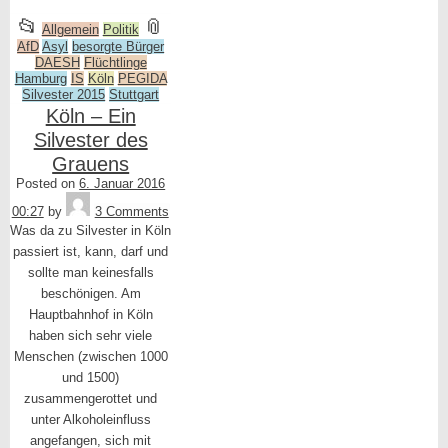
This
and
📂
📎
Allgemein
Politik
AfD
entry
Asyl
besorgte Bürger
tagged
DAESH
Flüchtlinge
was
Hamburg
IS
Köln
PEGIDA
Silvester 2015
Stuttgart
posted
Köln – Ein
in
Silvester des
Grauens
Posted on
6. Januar 2016
Tequila
00:27
by
3 Comments
Was da zu Silvester in Köln
passiert ist, kann, darf und
sollte man keinesfalls
beschönigen. Am
Hauptbahnhof in Köln
haben sich sehr viele
Menschen (zwischen 1000
und 1500)
zusammengerottet und
unter Alkoholeinfluss
angefangen, sich mit