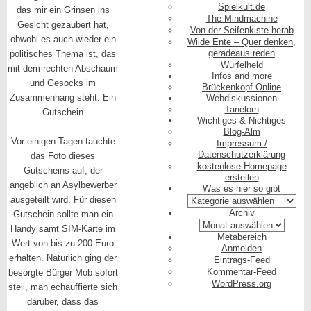
Spielkult.de
das mir ein Grinsen ins
The Mindmachine
Gesicht gezaubert hat,
Von der Seifenkiste herab
obwohl es auch wieder ein
Wilde Ente – Quer denken,
geradeaus reden
politisches Thema ist, das
Würfelheld
mit dem rechten Abschaum
Infos and more
und Gesocks im
Brückenkopf Online
Zusammenhang steht: Ein
Webdiskussionen
Tanelorn
Gutschein
Wichtiges & Nichtiges
Blog-Alm
Vor einigen Tagen tauchte
Impressum /
Datenschutzerklärung
das Foto dieses
kostenlose Homepage
Gutscheins auf, der
erstellen
angeblich an Asylbewerber
Was es hier so gibt
Was
ausgeteilt wird. Für diesen
es
Archiv
Gutschein sollte man ein
hier
Archiv
Handy samt SIM-Karte im
so
Metabereich
Wert von bis zu 200 Euro
gibt
Anmelden
erhalten. Natürlich ging der
Eintrags-Feed
Kommentar-Feed
besorgte Bürger Mob sofort
WordPress.org
steil, man echauffierte sich
darüber, dass das