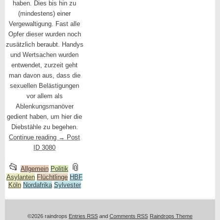
haben. Dies bis hin zu
(mindestens) einer
Vergewaltigung. Fast alle
Opfer dieser wurden noch
zusätzlich beraubt. Handys
und Wertsachen wurden
entwendet, zurzeit geht
man davon aus, dass die
sexuellen Belästigungen
vor allem als
Ablenkungsmanöver
gedient haben, um hier die
Diebstähle zu begehen.
Continue reading
→
Post
ID 3080
This
and
📂
📎
Allgemein
Politik
Asylanten
entry
Flüchtlinge
HBF
tagged
Köln
Nordafrika
Sylvester
was
posted
in
©2026 raindrops
Entries RSS
and
Comments RSS
Raindrops Theme