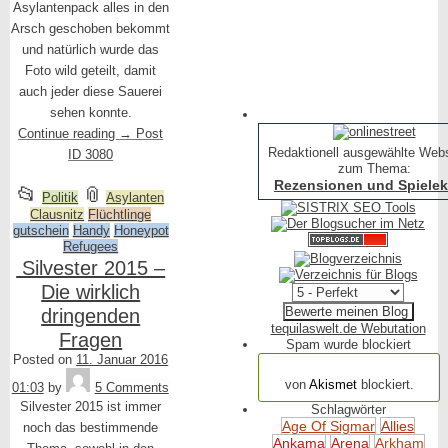
Asylantenpack alles in den
Arsch geschoben bekommt
und natürlich wurde das
Foto wild geteilt, damit
auch jeder diese Sauerei
sehen konnte.
Continue reading
→
Post
Redaktionell ausgewählte Web
ID 3080
zum Thema:
Rezensionen und Spielekr
This
and
📂
📎
Politik
Asylanten
Clausnitz
entry
Flüchtlinge
tagged
gutschein
Handy
Honeypot
was
Refugees
Silvester 2015 –
posted
Die wirklich
in
dringenden
tequilaswelt.de Webutation
Fragen
Spam wurde blockiert
Posted on
11. Januar 2016
154.318 Spam
Tequila
von
Akismet
blockiert.
01:03
by
5 Comments
Silvester 2015 ist immer
Schlagwörter
Age Of Sigmar
Allies
noch das bestimmende
Ankama
Arena
Arkham