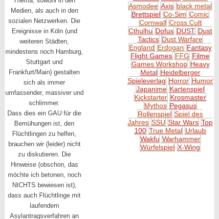
Thema, sowohl in den
Asmodee
Axis
black metal
Medien, als auch in den
Brettspiel
Co-Sim
Comic
sozialen Netzwerken. Die
Cornwall
Cross Cult
Cthulhu
Dofus
DUST
Dust
Ereignisse in Köln (und
Tactics
Dust Warfare
weiteren Städten,
England
Erdogan
Fantasy
mindestens noch Hamburg,
Flight Games
FFG
Filme
Stuttgart und
Games Workshop
Heavy
Frankfurt/Main) gestalten
Metal
Heidelberger
Spieleverlag
Horror
Humor
sich als immer
Japanime
Kartenspiel
umfassender, massiver und
Kickstarter
Krosmaster
schlimmer.
Mythos
Pegasus
Dass dies ein GAU für die
Rollenspiel
Spiel des
Jahres
SSU
Star Wars
Top
Bemühungen ist, den
100
True Metal
Urlaub
Flüchtlingen zu helfen,
Wakfu
Warhammer
brauchen wir (leider) nicht
Würfelspiel
X-Wing
zu diskutieren. Die
Hinweise (obschon, das
möchte ich betonen, noch
NICHTS bewiesen ist),
dass auch Flüchtlinge mit
laufendem
Asylantragsverfahren an