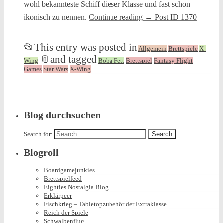
wohl bekannteste Schiff dieser Klasse und fast schon
ikonisch zu nennen.
Continue reading
→
Post ID 1370
📂
This entry was posted in
Allgemein
Brettspiele
X-
📎
and tagged
Wing
Boba Fett
Brettspiel
Fantasy Flight
Games
Star Wars
X-Wing
Blog durchsuchen
Search for:
Blogroll
Boardgamejunkies
Brettspielfeed
Eighties Nostalgia Blog
Erklärpeer
Fischkrieg – Tabletopzubehör der Extraklasse
Reich der Spiele
Schwalbenflug