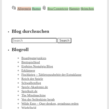
This
and
📂
📎
Allgemein
Humor
Boa Constrictor
Hamster
Heimchen
entry
tagged
was
posted
in
Blog durchsuchen
Search
for:
Blogroll
Boardgamejunkies
Brettspielfeed
Eighties Nostalgia Blog
Erklärpeer
Fischkrieg – Tabletopzubehör der Extraklasse
Reich der Spiele
Schwalbenflug
Spiele-Akademie.de
Spielkult.de
The Mindmachine
Von der Seifenkiste herab
Wilde Ente – Quer denken, geradeaus reden
Würfelheld