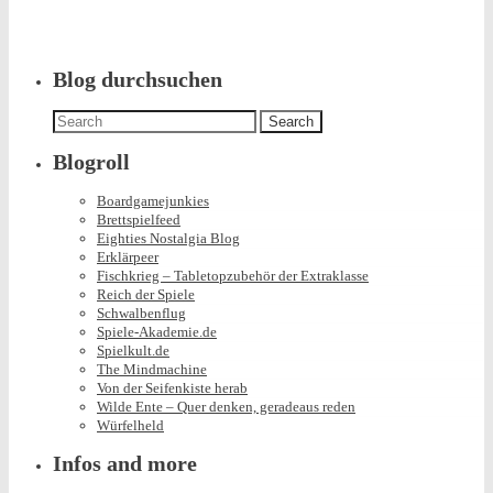
was
posted
in
Blog durchsuchen
Search
for:
Blogroll
Boardgamejunkies
Brettspielfeed
Eighties Nostalgia Blog
Erklärpeer
Fischkrieg – Tabletopzubehör der Extraklasse
Reich der Spiele
Schwalbenflug
Spiele-Akademie.de
Spielkult.de
The Mindmachine
Von der Seifenkiste herab
Wilde Ente – Quer denken, geradeaus reden
Würfelheld
Infos and more