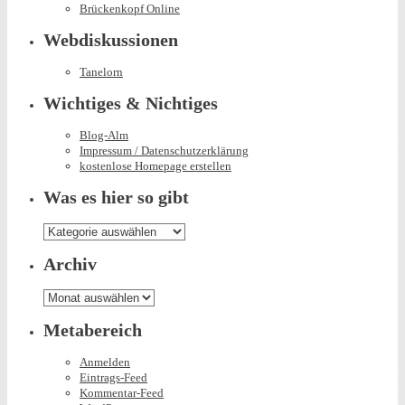
Brückenkopf Online
Webdiskussionen
Tanelorn
Wichtiges & Nichtiges
Blog-Alm
Impressum / Datenschutzerklärung
kostenlose Homepage erstellen
Was es hier so gibt
Was
es
hier
Archiv
so
gibt
Archiv
Metabereich
Anmelden
Eintrags-Feed
Kommentar-Feed