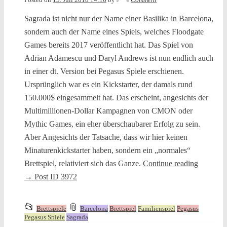
Sagrada ist nicht nur der Name einer Basilika in Barcelona,
sondern auch der Name eines Spiels, welches Floodgate
Games bereits 2017 veröffentlicht hat. Das Spiel von
Adrian Adamescu und Daryl Andrews ist nun endlich auch
in einer dt. Version bei Pegasus Spiele erschienen.
Ursprünglich war es ein Kickstarter, der damals rund
150.000$ eingesammelt hat. Das erscheint, angesichts der
Multimillionen-Dollar Kampagnen von CMON oder
Mythic Games, ein eher überschaubarer Erfolg zu sein.
Aber Angesichts der Tatsache, dass wir hier keinen
Minaturenkickstarter haben, sondern ein „normales“
Brettspiel, relativiert sich das Ganze.
Continue reading
→
Post ID 3972
This
and
📂
📎
Brettspiele
Barcelona
Brettspiel
Familienspiel
Pegasus
entry
tagged
Pegasus Spiele
Sagrada