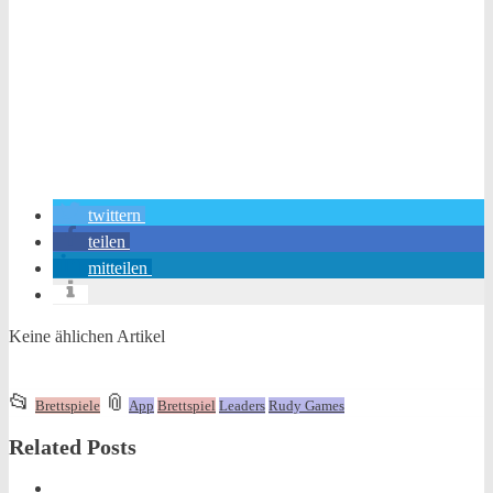
twittern
teilen
mitteilen
Keine ählichen Artikel
This
and
📂
📎
Brettspiele
App
Brettspiel
Leaders
Rudy Games
entry
tagged
Related Posts
was
posted