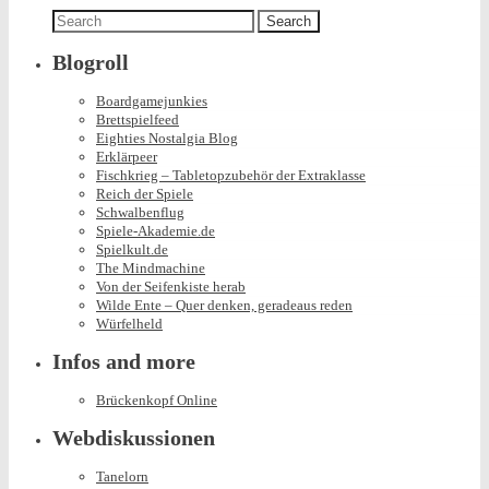
Search
for:
Blogroll
Boardgamejunkies
Brettspielfeed
Eighties Nostalgia Blog
Erklärpeer
Fischkrieg – Tabletopzubehör der Extraklasse
Reich der Spiele
Schwalbenflug
Spiele-Akademie.de
Spielkult.de
The Mindmachine
Von der Seifenkiste herab
Wilde Ente – Quer denken, geradeaus reden
Würfelheld
Infos and more
Brückenkopf Online
Webdiskussionen
Tanelorn