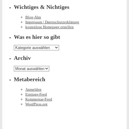
Wichtiges & Nichtiges
Blog-Alm
Impressum / Datenschutzerklärung
kostenlose Homepage erstellen
Was es hier so gibt
Was
es
hier
Archiv
so
gibt
Archiv
Metabereich
Anmelden
Eintrags-Feed
Kommentar-Feed
WordPress.org