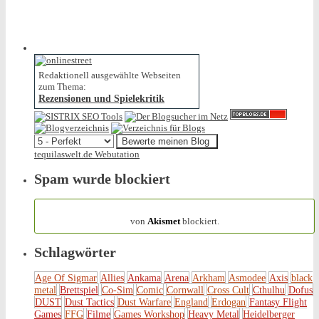
Redaktionell ausgewählte Webseiten
zum Thema:
Rezensionen und Spielekritik
tequilaswelt.de Webutation
Spam wurde blockiert
154.316 Spam
von
Akismet
blockiert.
Schlagwörter
Age Of Sigmar
Allies
Ankama
Arena
Arkham
Asmodee
Axis
black
metal
Brettspiel
Co-Sim
Comic
Cornwall
Cross Cult
Cthulhu
Dofus
DUST
Dust Tactics
Dust Warfare
England
Erdogan
Fantasy Flight
Games
FFG
Filme
Games Workshop
Heavy Metal
Heidelberger