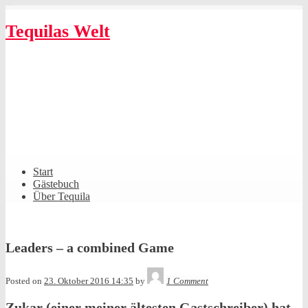
Skip
to
Tequilas Welt
content
Shrunk
Expand
Primary
Start
Navigation
Gästebuch
Über Tequila
Leaders – a combined Game
Tequila
Posted on
23. Oktober 2016 14:35
by
1 Comment
Zukar (einer meiner ältesten Gastschreiber) hat