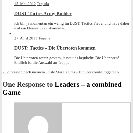
in
13. Mai 2012
Tequila
DUST Tactics Army Builder
Ich bin ja momentan ein wenig im DUST: Tactics Fieber und habe daher
mal ein kleines Excel-Formular...
27. April 2013
Tequila
DUST: Tactics – Die Übertoten kommen
Die Untertoten waren gestern, lasset uns bejubeln: Die Übertoten!
Endlich ist die Auswahl an Truppen...
«
Fototassen nach meinem Gusto
Star Realms – Ein Deckbuildinggame
»
One Response to
Leaders – a combined
Game