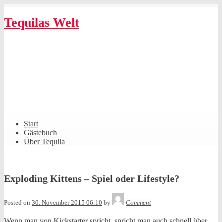
Skip
to
Tequilas Welt
content
Shrunk
Expand
Primary
Start
Navigation
Gästebuch
Über Tequila
Exploding Kittens – Spiel oder Lifestyle?
Tequila
Posted on
30. November 2015 06:10
by
Comment
Wenn man von Kickstarter spricht, spricht man auch schnell über