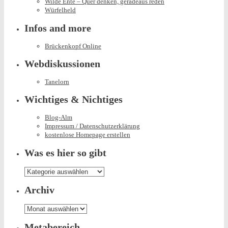
Wilde Ente – Quer denken, geradeaus reden
Würfelheld
Infos and more
Brückenkopf Online
Webdiskussionen
Tanelorn
Wichtiges & Nichtiges
Blog-Alm
Impressum / Datenschutzerklärung
kostenlose Homepage erstellen
Was es hier so gibt
Was
es
hier
Archiv
so
gibt
Archiv
Metabereich