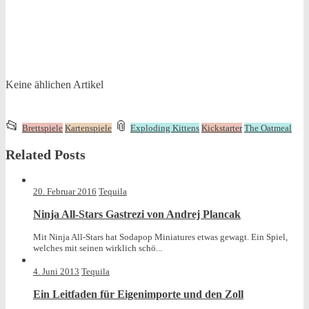
Keine ählichen Artikel
This
and
📂
📎
Brettspiele
Kartenspiele
Exploding Kittens
Kickstarter
The Oatmeal
entry
tagged
Related Posts
was
posted
in
20. Februar 2016
Tequila
Ninja All-Stars Gastrezi von Andrej Plancak
Mit Ninja All-Stars hat Sodapop Miniatures etwas gewagt. Ein Spiel,
welches mit seinen wirklich schö...
4. Juni 2013
Tequila
Ein Leitfaden für Eigenimporte und den Zoll