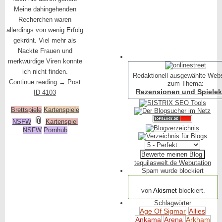
Meine dahingehenden
Recherchen waren
allerdings von wenig Erfolg
gekrönt. Viel mehr als
Nackte Frauen und
merkwürdige Viren konnte
ich nicht finden.
Redaktionell ausgewählte Web
Continue reading
→
Post
zum Thema:
Rezensionen und Spielekr
ID 4103
Brettspiele
Kartenspiele
and
📎
NSFW
Kartenspiel
NSFW
tagged
Pornhub
tequilaswelt.de Webutation
Spam wurde blockiert
154.314 Spam
von
Akismet
blockiert.
Schlagwörter
Age Of Sigmar
Allies
Ankama
Arena
Arkham