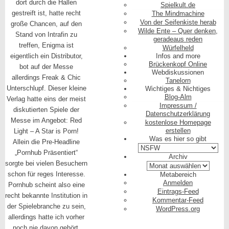
dort durch die Hallen
Spielkult.de
gestreift ist, hatte recht
The Mindmachine
Von der Seifenkiste herab
große Chancen, auf den
Wilde Ente – Quer denken,
Stand von Intrafin zu
geradeaus reden
treffen, Enigma ist
Würfelheld
eigentlich ein Distributor,
Infos and more
Brückenkopf Online
bot auf der Messe
Webdiskussionen
allerdings Freak & Chic
Tanelorn
Unterschlupf. Dieser kleine
Wichtiges & Nichtiges
Blog-Alm
Verlag hatte eins der meist
Impressum /
diskutierten Spiele der
Datenschutzerklärung
Messe im Angebot: Red
kostenlose Homepage
erstellen
Light – A Star is Porn!
Was es hier so gibt
Allein die Pre-Headline
Was
„Pornhub Präsentiert“
es
Archiv
hier
sorgte bei vielen Besuchern
Archiv
so
schon für reges Interesse.
Metabereich
gibt
Anmelden
Pornhub scheint also eine
Eintrags-Feed
recht bekannte Institution in
Kommentar-Feed
der Spielebranche zu sein,
WordPress.org
allerdings hatte ich vorher
noch nie davon gehört.