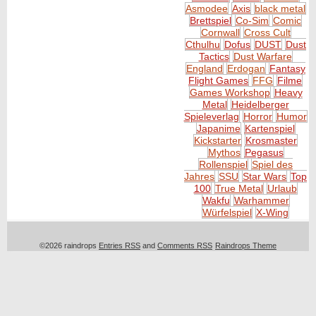
Asmodee
Axis
black metal
Brettspiel
Co-Sim
Comic
Cornwall
Cross Cult
Cthulhu
Dofus
DUST
Dust
Tactics
Dust Warfare
England
Erdogan
Fantasy
Flight Games
FFG
Filme
Games Workshop
Heavy
Metal
Heidelberger
Spieleverlag
Horror
Humor
Japanime
Kartenspiel
Kickstarter
Krosmaster
Mythos
Pegasus
Rollenspiel
Spiel des
Jahres
SSU
Star Wars
Top
100
True Metal
Urlaub
Wakfu
Warhammer
Würfelspiel
X-Wing
©2026 raindrops
Entries RSS
and
Comments RSS
Raindrops Theme