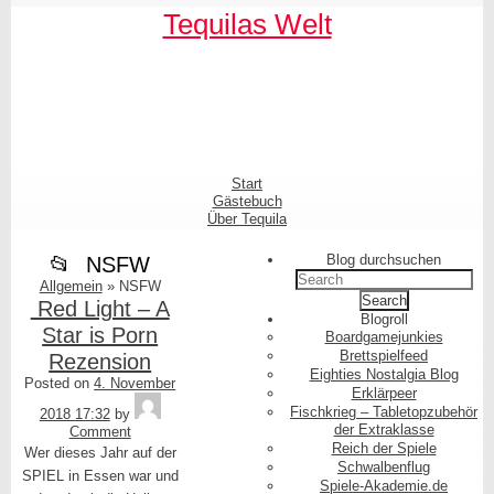
Skip
Skip
Skip
Skip
Skip
Skip
Skip
Skip
Skip
Skip
Tequilas Welt
to
to
to
to
to
to
to
to
to
to
content
SEARCH-
LINKS-
CATEGORIES-
ARCHIVES-
META-
FACEBOOK-
TEXT-
AKISMET_WIDGET-
TAG_CLOUD-
3
3
3
3
3
LIKE-
3
2
3
BUTTON-
GENERATOR
Shrunk
Expand
Primary
Start
Navigation
Gästebuch
Über Tequila
Blog durchsuchen
NSFW
Search
Allgemein
»
NSFW
for:
Red Light – A
Blogroll
Star is Porn
Boardgamejunkies
Brettspielfeed
Rezension
Eighties Nostalgia Blog
Posted on
4. November
Erklärpeer
Tequila
Fischkrieg – Tabletopzubehör
2018 17:32
by
der Extraklasse
Comment
Reich der Spiele
Wer dieses Jahr auf der
Schwalbenflug
SPIEL in Essen war und
Spiele-Akademie.de