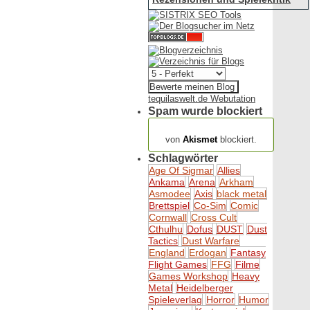
tequilaswelt.de Webutation
Spam wurde blockiert
154.316 Spam
von
Akismet
blockiert.
Schlagwörter
Age Of Sigmar
Allies
Ankama
Arena
Arkham
Asmodee
Axis
black metal
Brettspiel
Co-Sim
Comic
Cornwall
Cross Cult
Cthulhu
Dofus
DUST
Dust
Tactics
Dust Warfare
England
Erdogan
Fantasy
Flight Games
FFG
Filme
Games Workshop
Heavy
Metal
Heidelberger
Spieleverlag
Horror
Humor