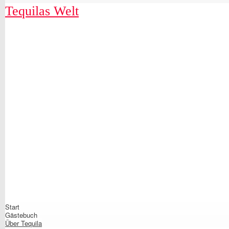
Tequilas Welt
Shrunk
Expand
Start
Primary
Gästebuch
Navigation
Über Tequila