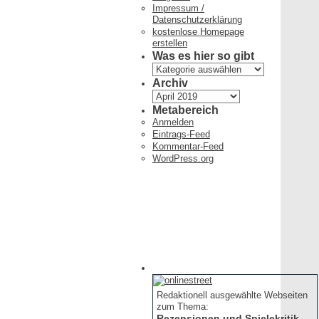
Impressum /
Datenschutzerklärung
kostenlose Homepage
erstellen
Was es hier so gibt
Was
es
Archiv
hier
Archiv
so
Metabereich
gibt
Anmelden
Eintrags-Feed
Kommentar-Feed
WordPress.org
Redaktionell ausgewählte Webseiten
zum Thema:
Rezensionen und Spielekritik