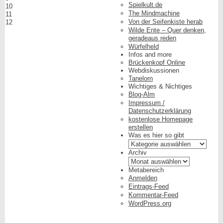
Spielkult.de
10
The Mindmachine
11
Von der Seifenkiste herab
12
Wilde Ente – Quer denken,
geradeaus reden
Würfelheld
Infos and more
Brückenkopf Online
Webdiskussionen
Tanelorn
Wichtiges & Nichtiges
Blog-Alm
Impressum /
Datenschutzerklärung
kostenlose Homepage
erstellen
Was es hier so gibt
Was
es
Archiv
hier
Archiv
so
Metabereich
gibt
Anmelden
Eintrags-Feed
Kommentar-Feed
WordPress.org