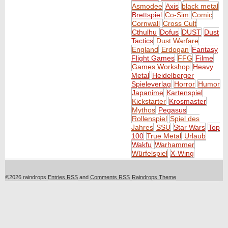
Asmodee
Axis
black metal
Brettspiel
Co-Sim
Comic
Cornwall
Cross Cult
Cthulhu
Dofus
DUST
Dust
Tactics
Dust Warfare
England
Erdogan
Fantasy
Flight Games
FFG
Filme
Games Workshop
Heavy
Metal
Heidelberger
Spieleverlag
Horror
Humor
Japanime
Kartenspiel
Kickstarter
Krosmaster
Mythos
Pegasus
Rollenspiel
Spiel des
Jahres
SSU
Star Wars
Top
100
True Metal
Urlaub
Wakfu
Warhammer
Würfelspiel
X-Wing
©2026 raindrops
Entries RSS
and
Comments RSS
Raindrops Theme