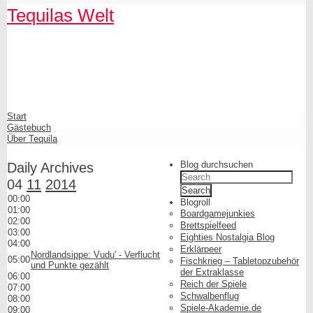
Skip
Skip
Skip
Skip
Skip
Skip
Skip
Skip
Skip
Skip
Tequilas Welt
to
to
to
to
to
to
to
to
to
to
content
SEARCH-
LINKS-
CATEGORIES-
ARCHIVES-
META-
FACEBOOK-
TEXT-
AKISMET_WIDGET-
TAG_CLOUD-
3
3
3
3
3
LIKE-
3
2
3
BUTTON-
GENERATOR
Shrunk
Expand
Primary
Start
Navigation
Gästebuch
Über Tequila
Blog durchsuchen
Daily Archives
Search
04
11
2014
for:
00:00
Blogroll
01:00
Boardgamejunkies
02:00
Brettspielfeed
03:00
Eighties Nostalgia Blog
04:00
Erklärpeer
Nordlandsippe: Vudu' - Verflucht
05:00
Fischkrieg – Tabletopzubehör
und Punkte gezählt
der Extraklasse
06:00
Reich der Spiele
07:00
Schwalbenflug
08:00
Spiele-Akademie.de
09:00