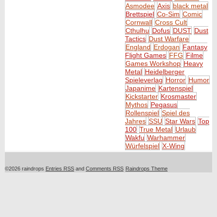
Asmodee
Axis
black metal
Brettspiel
Co-Sim
Comic
Cornwall
Cross Cult
Cthulhu
Dofus
DUST
Dust
Tactics
Dust Warfare
England
Erdogan
Fantasy
Flight Games
FFG
Filme
Games Workshop
Heavy
Metal
Heidelberger
Spieleverlag
Horror
Humor
Japanime
Kartenspiel
Kickstarter
Krosmaster
Mythos
Pegasus
Rollenspiel
Spiel des
Jahres
SSU
Star Wars
Top
100
True Metal
Urlaub
Wakfu
Warhammer
Würfelspiel
X-Wing
©2026 raindrops
Entries RSS
and
Comments RSS
Raindrops Theme