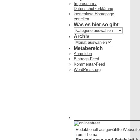
Impressum /
Datenschutzerklärung
kostenlose Homepage
erstellen
Was es hier so gibt
Was
es
Archiv
hier
Archiv
so
Metabereich
gibt
Anmelden
Eintrags-Feed
Kommentar-Feed
WordPress.org
Redaktionell ausgewählte Webseite
zum Thema:
Rezensionen und Spielekritik