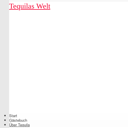
Tequilas Welt
Shrunk
Expand
Start
Primary
Gästebuch
Navigation
Über Tequila