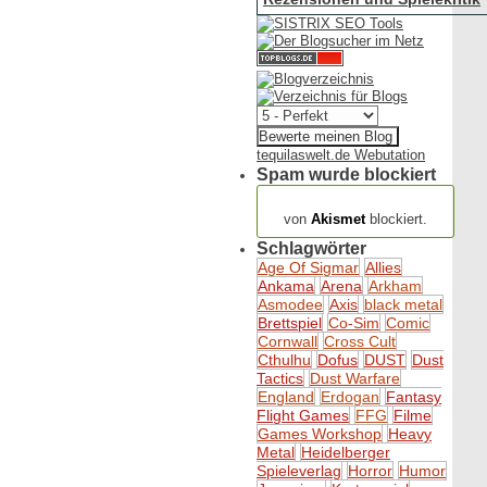
tequilaswelt.de Webutation
Spam wurde blockiert
154.317 Spam
von
Akismet
blockiert.
Schlagwörter
Age Of Sigmar
Allies
Ankama
Arena
Arkham
Asmodee
Axis
black metal
Brettspiel
Co-Sim
Comic
Cornwall
Cross Cult
Cthulhu
Dofus
DUST
Dust
Tactics
Dust Warfare
England
Erdogan
Fantasy
Flight Games
FFG
Filme
Games Workshop
Heavy
Metal
Heidelberger
Spieleverlag
Horror
Humor