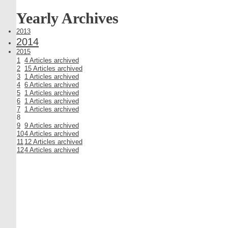
Yearly Archives
Link
2013
to
Link
2014
Year
Link
to
2015
Archives
to
1
4 Articles archived
Year
Year
2
15 Articles archived
Archives
Archives
3
1 Articles archived
4
6 Articles archived
5
1 Articles archived
6
1 Articles archived
7
1 Articles archived
8
9
9 Articles archived
10
4 Articles archived
11
12 Articles archived
12
4 Articles archived