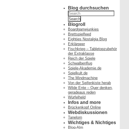
Blog durchsuchen
Search
for:
Blogroll
Boardgamejunkies
Brettspielfeed
Eighties Nostalgia Blog
Erklärpeer
Fischkrieg – Tabletopzubehör
der Extraklasse
Reich der Spiele
Schwalbenflug
Spiele-Akademie.de
Spielkult.de
The Mindmachine
Von der Seifenkiste herab
Wilde Ente – Quer denken,
geradeaus reden
Würfelheld
Infos and more
Brückenkopf Online
Webdiskussionen
Tanelorn
Wichtiges & Nichtiges
Blog-Alm