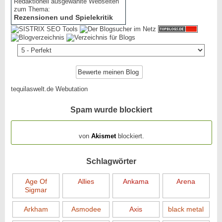
Redaktionell ausgewählte Webseiten
zum Thema:
Rezensionen und Spielekritik
tequilaswelt.de Webutation
Spam wurde blockiert
154.319 Spam
von
Akismet
blockiert.
Schlagwörter
Age Of
Allies
Ankama
Arena
Sigmar
Arkham
Asmodee
Axis
black metal