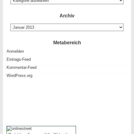
es
hier
so
Archiv
gibt
Archiv
Metabereich
Anmelden
Eintrags-Feed
Kommentar-Feed
WordPress.org