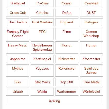
Brettspiel
Co-Sim
Comic
Cornwall
Cross Cult
Cthulhu
Dofus
DUST
Dust Tactics
Dust Warfare
England
Erdogan
Fantasy Flight
FFG
Filme
Games
Games
Workshop
Heavy Metal
Heidelberger
Horror
Humor
Spieleverlag
Japanime
Kartenspiel
Kickstarter
Krosmaster
Mythos
Pegasus
Rollenspiel
Spiel des
Jahres
SSU
Star Wars
Top 100
True Metal
Urlaub
Wakfu
Warhammer
Würfelspiel
X-Wing