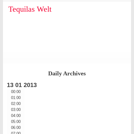
Skip
Skip
Skip
Skip
Skip
Skip
Skip
Skip
Skip
Skip
to
to
to
to
to
to
to
to
to
to
Tequilas Welt
content
SEARCH-
LINKS-
CATEGORIES-
ARCHIVES-
META-
FACEBOOK-
TEXT-
AKISMET_WIDGET-
TAG_CLOUD-
3
3
3
3
3
LIKE-
3
2
3
BUTTON-
GENERATOR
Daily Archives
13
01
2013
00:00
01:00
02:00
03:00
04:00
05:00
06:00
07:00