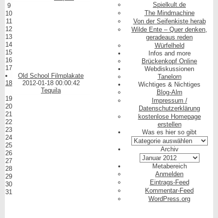
Spielkult.de
9
The Mindmachine
10
11
Von der Seifenkiste herab
12
Wilde Ente – Quer denken,
13
geradeaus reden
14
Würfelheld
15
Infos and more
16
Brückenkopf Online
17
Webdiskussionen
Old School Filmplakate
Tanelorn
18
2012-01-18 00:00:42
Wichtiges & Nichtiges
Tequila
Blog-Alm
19
Impressum /
20
Datenschutzerklärung
21
kostenlose Homepage
22
erstellen
23
Was es hier so gibt
24
Was
25
es
Archiv
26
hier
Archiv
27
so
Metabereich
28
gibt
Anmelden
29
Eintrags-Feed
30
Kommentar-Feed
31
WordPress.org