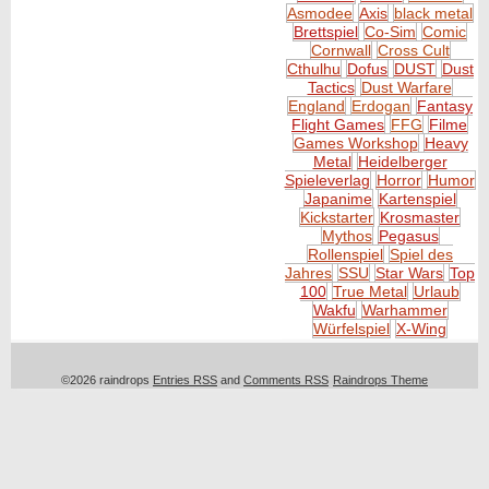
Asmodee
Axis
black metal
Brettspiel
Co-Sim
Comic
Cornwall
Cross Cult
Cthulhu
Dofus
DUST
Dust
Tactics
Dust Warfare
England
Erdogan
Fantasy
Flight Games
FFG
Filme
Games Workshop
Heavy
Metal
Heidelberger
Spieleverlag
Horror
Humor
Japanime
Kartenspiel
Kickstarter
Krosmaster
Mythos
Pegasus
Rollenspiel
Spiel des
Jahres
SSU
Star Wars
Top
100
True Metal
Urlaub
Wakfu
Warhammer
Würfelspiel
X-Wing
©2026 raindrops
Entries RSS
and
Comments RSS
Raindrops Theme