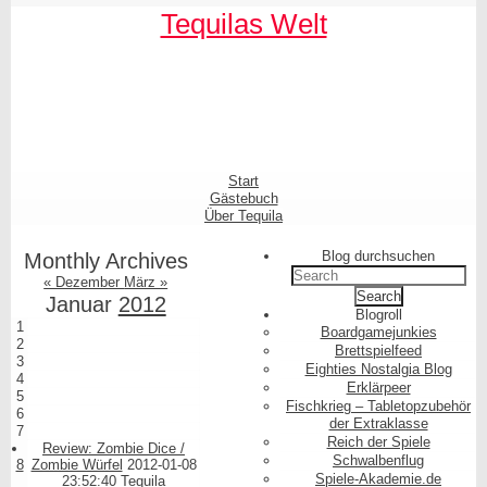
Skip
Skip
Skip
Skip
Skip
Skip
Skip
Skip
Skip
Skip
Tequilas Welt
to
to
to
to
to
to
to
to
to
to
content
SEARCH-
LINKS-
CATEGORIES-
ARCHIVES-
META-
FACEBOOK-
TEXT-
AKISMET_WIDGET-
TAG_CLOUD-
3
3
3
3
3
LIKE-
3
2
3
BUTTON-
GENERATOR
Shrunk
Expand
Primary
Start
Navigation
Gästebuch
Über Tequila
Blog durchsuchen
Monthly Archives
Search
« Dezember
März »
for:
Januar
2012
Blogroll
1
Boardgamejunkies
2
Brettspielfeed
3
Eighties Nostalgia Blog
4
Erklärpeer
5
Fischkrieg – Tabletopzubehör
6
der Extraklasse
7
Reich der Spiele
Review: Zombie Dice /
Schwalbenflug
8
Zombie Würfel
2012-01-08
Spiele-Akademie.de
23:52:40
Tequila