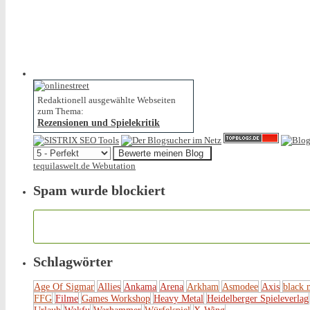
Redaktionell ausgewählte Webseiten
zum Thema:
Rezensionen und Spielekritik
tequilaswelt.de Webutation
Spam wurde blockiert
Schlagwörter
Age Of Sigmar
Allies
Ankama
Arena
Arkham
Asmodee
Axis
black 
FFG
Filme
Games Workshop
Heavy Metal
Heidelberger Spieleverlag