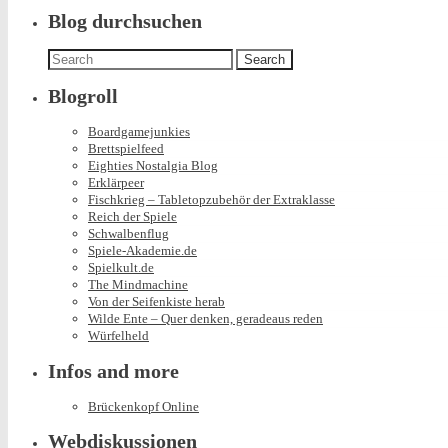
Blog durchsuchen
Search
for:
Blogroll
Boardgamejunkies
Brettspielfeed
Eighties Nostalgia Blog
Erklärpeer
Fischkrieg – Tabletopzubehör der Extraklasse
Reich der Spiele
Schwalbenflug
Spiele-Akademie.de
Spielkult.de
The Mindmachine
Von der Seifenkiste herab
Wilde Ente – Quer denken, geradeaus reden
Würfelheld
Infos and more
Brückenkopf Online
Webdiskussionen