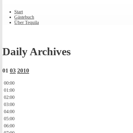
Shrunk
Expand
Primary
Start
Navigation
Gästebuch
Über Tequila
Daily Archives
01
03
2010
00:00
01:00
02:00
03:00
04:00
05:00
06:00
07:00