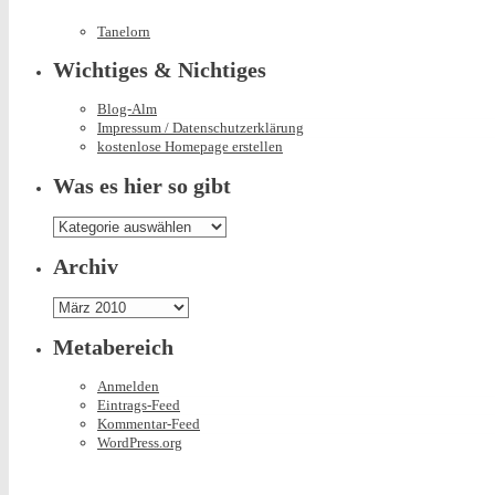
Tanelorn
Wichtiges & Nichtiges
Blog-Alm
Impressum / Datenschutzerklärung
kostenlose Homepage erstellen
Was es hier so gibt
Was
es
hier
Archiv
so
gibt
Archiv
Metabereich
Anmelden
Eintrags-Feed
Kommentar-Feed
WordPress.org