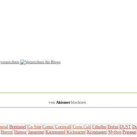
154.314 Spam
von
Akismet
blockiert.
metal
Brettspiel
Co-Sim
Comic
Cornwall
Cross Cult
Cthulhu
Dofus
DUST
Du
Horror
Humor
Japanime
Kartenspiel
Kickstarter
Krosmaster
Mythos
Pegasus