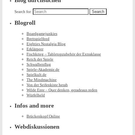
Blog durchsuchen
Search for:
Blogroll
Boardgamejunkies
Brettspielfeed
Eighties Nostalgia Blog
Erklärpeer
Fischkrieg – Tabletopzubehör der Extraklasse
Reich der Spiele
Schwalbenflug
Spiele-Akademie.de
Spielkult.de
The Mindmachine
Von der Seifenkiste herab
Wilde Ente – Quer denken, geradeaus reden
Würfelheld
Infos and more
Brückenkopf Online
Webdiskussionen