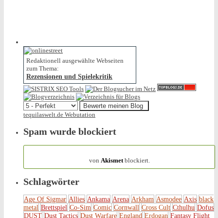
Redaktionell ausgewählte Webseiten
zum Thema:
Rezensionen und Spielekritik
tequilaswelt.de Webutation
Spam wurde blockiert
154.317 Spam
von
Akismet
blockiert.
Schlagwörter
Age Of Sigmar
Allies
Ankama
Arena
Arkham
Asmodee
Axis
black
metal
Brettspiel
Co-Sim
Comic
Cornwall
Cross Cult
Cthulhu
Dofus
DUST
Dust Tactics
Dust Warfare
England
Erdogan
Fantasy Flight