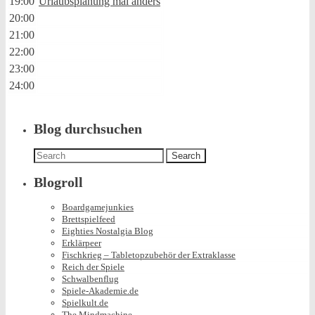
19:00
Urlaubsplanung mal anders
20:00
21:00
22:00
23:00
24:00
Blog durchsuchen
Search
for:
Blogroll
Boardgamejunkies
Brettspielfeed
Eighties Nostalgia Blog
Erklärpeer
Fischkrieg – Tabletopzubehör der Extraklasse
Reich der Spiele
Schwalbenflug
Spiele-Akademie.de
Spielkult.de
The Mindmachine