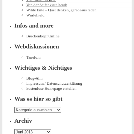
Von der Seifenkiste herab
Wilde Ente – Quer denken, geradeaus reden
Würfelheld
Infos and more
Brückenkopf Online
Webdiskussionen
Tanelorn
Wichtiges & Nichtiges
Blog-Alm
Impressum / Datenschutzerklärung
kostenlose Homepage erstellen
Was es hier so gibt
Was
es
hier
Archiv
so
gibt
Archiv