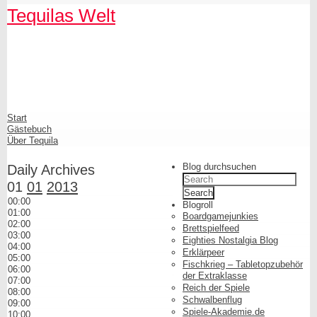
Skip
Skip
Skip
Skip
Skip
Skip
Skip
Skip
Skip
Skip
Tequilas Welt
to
to
to
to
to
to
to
to
to
to
content
SEARCH-
LINKS-
CATEGORIES-
ARCHIVES-
META-
FACEBOOK-
TEXT-
AKISMET_WIDGET-
TAG_CLOUD-
3
3
3
3
3
LIKE-
3
2
3
BUTTON-
GENERATOR
Shrunk
Expand
Primary
Start
Navigation
Gästebuch
Über Tequila
Blog durchsuchen
Daily Archives
Search
01
01
2013
for:
00:00
Blogroll
01:00
Boardgamejunkies
02:00
Brettspielfeed
03:00
Eighties Nostalgia Blog
04:00
Erklärpeer
05:00
Fischkrieg – Tabletopzubehör
06:00
der Extraklasse
07:00
Reich der Spiele
08:00
Schwalbenflug
09:00
Spiele-Akademie.de
10:00