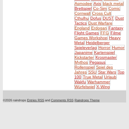
Asmodee
Axis
black metal
Brettspiel
Co-Sim
Comic
Cornwall
Cross Cult
Cthulhu
Dofus
DUST
Dust
Tactics
Dust Warfare
England
Erdogan
Fantasy
Flight Games
FFG
Filme
Games Workshop
Heavy
Metal
Heidelberger
Spieleverlag
Horror
Humor
Japanime
Kartenspiel
Kickstarter
Krosmaster
Mythos
Pegasus
Rollenspiel
Spiel des
Jahres
SSU
Star Wars
Top
100
True Metal
Urlaub
Wakfu
Warhammer
Würfelspiel
X-Wing
©2026 raindrops
Entries RSS
and
Comments RSS
Raindrops Theme