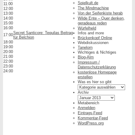
Spielkult.de
11:00
The Mindmachine
12:00
Von der Seifenkiste herab
13:00
14:00
Wilde Ente – Quer denken,
15:00
geradeaus reden
16:00
Würfelheld
Secret Santicore: Tequilas Beitrag
Infos and more
17:00
für Belchion
Brückenkopf Online
18:00
Webdiskussionen
19:00
Tanelorn
20:00
Wichtiges & Nichtiges
21:00
Blog-Alm
22:00
Impressum /
23:00
Datenschutzerklärung
24:00
kostenlose Homepage
erstellen
Was es hier so gibt
Was
es
Archiv
hier
Archiv
so
Metabereich
gibt
Anmelden
Eintrags-Feed
Kommentar-Feed
WordPress.org