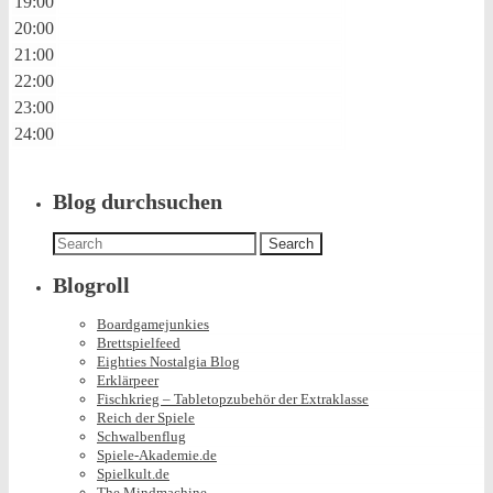
19:00
20:00
21:00
22:00
23:00
24:00
Blog durchsuchen
Search
for:
Blogroll
Boardgamejunkies
Brettspielfeed
Eighties Nostalgia Blog
Erklärpeer
Fischkrieg – Tabletopzubehör der Extraklasse
Reich der Spiele
Schwalbenflug
Spiele-Akademie.de
Spielkult.de
The Mindmachine