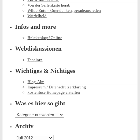
Von der Seifenkiste herab
Wilde Ente – Quer denken, geradeaus reden
Würfelheld
Infos and more
Brückenkopf Online
Webdiskussionen
Tanelorn
Wichtiges & Nichtiges
Blog-Alm
Impressum / Datenschutzerklärung
kostenlose Homepage erstellen
Was es hier so gibt
Was
es
hier
Archiv
so
gibt
Archiv