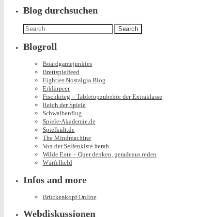
Blog durchsuchen
Search
for:
Blogroll
Boardgamejunkies
Brettspielfeed
Eighties Nostalgia Blog
Erklärpeer
Fischkrieg – Tabletopzubehör der Extraklasse
Reich der Spiele
Schwalbenflug
Spiele-Akademie.de
Spielkult.de
The Mindmachine
Von der Seifenkiste herab
Wilde Ente – Quer denken, geradeaus reden
Würfelheld
Infos and more
Brückenkopf Online
Webdiskussionen