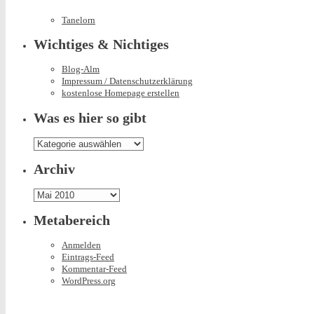
Tanelorn
Wichtiges & Nichtiges
Blog-Alm
Impressum / Datenschutzerklärung
kostenlose Homepage erstellen
Was es hier so gibt
Was
es
hier
Archiv
so
gibt
Archiv
Metabereich
Anmelden
Eintrags-Feed
Kommentar-Feed
WordPress.org