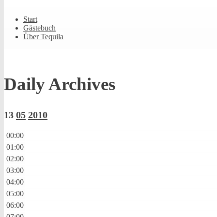
Shrunk
Expand
Primary
Start
Navigation
Gästebuch
Über Tequila
Daily Archives
13
05
2010
00:00
01:00
02:00
03:00
04:00
05:00
06:00
07:00