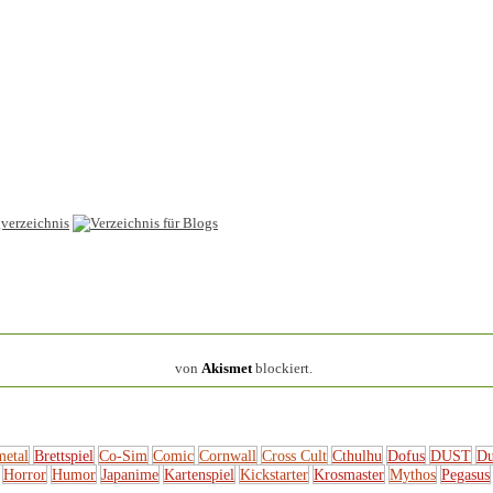
154.314 Spam
von
Akismet
blockiert.
metal
Brettspiel
Co-Sim
Comic
Cornwall
Cross Cult
Cthulhu
Dofus
DUST
Du
Horror
Humor
Japanime
Kartenspiel
Kickstarter
Krosmaster
Mythos
Pegasus