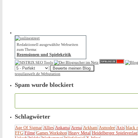
Redaktionell ausgewählte Webseiten
zum Thema:
Rezensionen und Spielekritik
tequilaswelt.de Webutation
Spam wurde blockiert
Schlagwörter
Age Of Sigmar
Allies
Ankama
Arena
Arkham
Asmodee
Axis
black 
FFG
Filme
Games Workshop
Heavy Metal
Heidelberger Spieleverlag