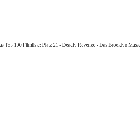
as Top 100 Filmliste: Platz 21 - Deadly Revenge - Das Brooklyn Mass