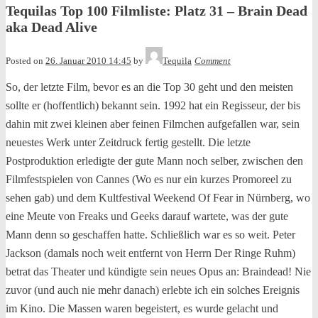
Tequilas Top 100 Filmliste: Platz 31 – Brain Dead
aka Dead Alive
Posted on
26. Januar 2010 14:45
by
Tequila
Comment
So, der letzte Film, bevor es an die Top 30 geht und den meisten
sollte er (hoffentlich) bekannt sein. 1992 hat ein Regisseur, der bis
dahin mit zwei kleinen aber feinen Filmchen aufgefallen war, sein
neuestes Werk unter Zeitdruck fertig gestellt. Die letzte
Postproduktion erledigte der gute Mann noch selber, zwischen den
Filmfestspielen von Cannes
(Wo es nur ein kurzes Promoreel zu
sehen gab) und dem Kultfestival Weekend Of Fear in Nürnberg, wo
eine Meute von Freaks und Geeks darauf wartete, was der gute
Mann denn so geschaffen hatte. Schließlich war es so weit. Peter
Jackson (damals noch weit entfernt von Herrn Der Ringe Ruhm)
betrat das Theater und kündigte sein neues Opus an: Braindead! Nie
zuvor (und auch nie mehr danach) erlebte ich ein solches Ereignis
im Kino. Die Massen waren begeistert, es wurde gelacht und