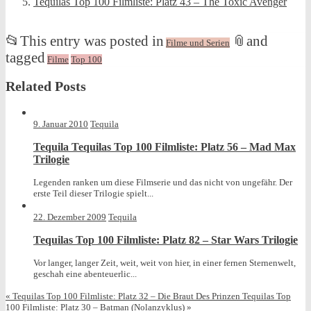
Tequilas Top 100 Filmliste: Platz 43 – The Toxic Avenger
📂
This entry was posted in
📎
and
Filme und Serien
tagged
Filme
Top 100
Related Posts
9. Januar 2010
Tequila
Tequila Tequilas Top 100 Filmliste: Platz 56 – Mad Max
Trilogie
Legenden ranken um diese Filmserie und das nicht von ungefähr. Der
erste Teil dieser Trilogie spielt...
22. Dezember 2009
Tequila
Tequilas Top 100 Filmliste: Platz 82 – Star Wars Trilogie
Vor langer, langer Zeit, weit, weit von hier, in einer fernen Sternenwelt,
geschah eine abenteuerlic...
«
Tequilas Top 100 Filmliste: Platz 32 – Die Braut Des Prinzen
Tequilas Top
100 Filmliste: Platz 30 – Batman (Nolanzyklus)
»