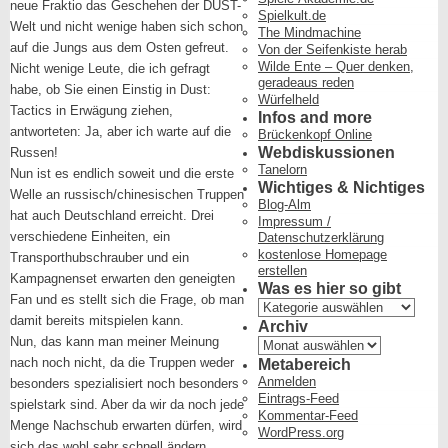
neue Fraktio das Geschehen der DUST-
Spielkult.de
Welt und nicht wenige haben sich schon
The Mindmachine
auf die Jungs aus dem Osten gefreut.
Von der Seifenkiste herab
Wilde Ente – Quer denken,
Nicht wenige Leute, die ich gefragt
geradeaus reden
habe, ob Sie einen Einstig in Dust:
Würfelheld
Tactics in Erwägung ziehen,
Infos and more
antworteten: Ja, aber ich warte auf die
Brückenkopf Online
Webdiskussionen
Russen!
Tanelorn
Nun ist es endlich soweit und die erste
Wichtiges & Nichtiges
Welle an russisch/chinesischen Truppen
Blog-Alm
hat auch Deutschland erreicht. Drei
Impressum /
verschiedene Einheiten, ein
Datenschutzerklärung
kostenlose Homepage
Transporthubschrauber und ein
erstellen
Kampagnenset erwarten den geneigten
Was es hier so gibt
Fan und es stellt sich die Frage, ob man
Was
damit bereits mitspielen kann.
es
Archiv
hier
Nun, das kann man meiner Meinung
Archiv
so
nach noch nicht, da die Truppen weder
Metabereich
gibt
Anmelden
besonders spezialisiert noch besonders
Eintrags-Feed
spielstark sind. Aber da wir da noch jede
Kommentar-Feed
Menge Nachschub erwarten dürfen, wird
WordPress.org
sich das wohl sehr schnell ändern.