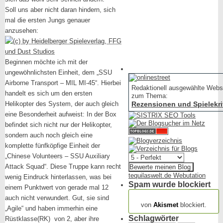
Soll uns aber nicht daran hindern, sich
mal die ersten Jungs genauer
anzusehen:
Beginnen möchte ich mit der
ungewöhnlichsten Einheit, dem „SSU
Airborne Transport – MIL MI-45“. Hierbei
Redaktionell ausgewählte Webs
handelt es sich um den ersten
zum Thema:
Helikopter des System, der auch gleich
Rezensionen und Spielekri
eine Besonderheit aufweist: In der Box
befindet sich nicht nur der Helikopter,
sondern auch noch gleich eine
komplette fünfköpfige Einheit der
„Chinese Volunteers – SSU Auxiliary
Attack Squad“. Diese Truppe kann recht
tequilaswelt.de Webutation
wenig Eindruck hinterlassen, was bei
Spam wurde blockiert
einem Punktwert von gerade mal 12
154.318 Spam
auch nicht verwundert. Gut, sie sind
von
Akismet
blockiert.
„Agile“ und haben immerhin eine
Schlagwörter
Rüstklasse(RK) von 2, aber ihre