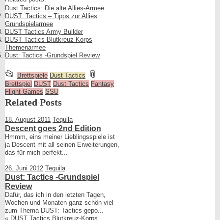
Dust Tactics: Die alte Allies-Armee
DUST: Tactics – Tipps zur Allies
Grundspielarmee
DUST Tactics Army Builder
DUST Tactics Blutkreuz-Korps
Themenarmee
Dust: Tactics -Grundspiel Review
This
and
📂
📎
Brettspiele
Dust Tactics
Brettspiel
entry
DUST
Dust Tactics
Fantasy
tagged
Flight Games
SSU
was
Related Posts
posted
18. August 2011
Tequila
in
Descent goes 2nd Edition
Hmmm, eins meiner Lieblingsspiele ist
ja Descent mit all seinen Erweiterungen,
das für mich perfekt...
26. Juni 2012
Tequila
Dust: Tactics -Grundspiel
Review
Dafür, das ich in den letzten Tagen,
Wochen und Monaten ganz schön viel
zum Thema DUST: Tactics gepo...
«
DUST Tactics Blutkreuz-Korps