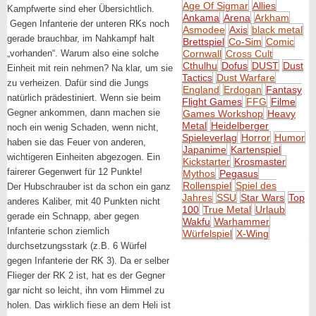
Age Of Sigmar
Allies
Kampfwerte sind eher Übersichtlich.
Ankama
Arena
Arkham
Gegen Infanterie der unteren RKs noch
Asmodee
Axis
black metal
gerade brauchbar, im Nahkampf halt
Brettspiel
Co-Sim
Comic
„vorhanden“. Warum also eine solche
Cornwall
Cross Cult
Cthulhu
Dofus
DUST
Dust
Einheit mit rein nehmen? Na klar, um sie
Tactics
Dust Warfare
zu verheizen. Dafür sind die Jungs
England
Erdogan
Fantasy
natürlich prädestiniert. Wenn sie beim
Flight Games
FFG
Filme
Gegner ankommen, dann machen sie
Games Workshop
Heavy
Metal
Heidelberger
noch ein wenig Schaden, wenn nicht,
Spieleverlag
Horror
Humor
haben sie das Feuer von anderen,
Japanime
Kartenspiel
wichtigeren Einheiten abgezogen. Ein
Kickstarter
Krosmaster
fairerer Gegenwert für 12 Punkte!
Mythos
Pegasus
Rollenspiel
Spiel des
Der Hubschrauber ist da schon ein ganz
Jahres
SSU
Star Wars
Top
anderes Kaliber, mit 40 Punkten nicht
100
True Metal
Urlaub
gerade ein Schnapp, aber gegen
Wakfu
Warhammer
Infanterie schon ziemlich
Würfelspiel
X-Wing
durchsetzungsstark (z.B. 6 Würfel
gegen Infanterie der RK 3). Da er selber
Flieger der RK 2 ist, hat es der Gegner
gar nicht so leicht, ihn vom Himmel zu
holen. Das wirklich fiese an dem Heli ist